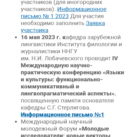
участников (для иногородних
участников).
Информационное
письмо № 1 2023
Для участия
необходимо заполнить
Заявка
участника
16 мая 2023 г. к
афедра зарубежной
лингвистики Института филологии и
журналистики ННГУ
им. Н.И. Лобачевского проводит
I
V
Международную научно-
практическую конференцию «Языки
и культуры: функционально-
коммуникативный и
лингвопрагматический аспекты»
,
посвященную памяти основателя
кафедры С.Г. Стерлигова.
Информационное письмо №1
Международный научный
молодежный Форум
«Молодые
исследователи: новые векторы