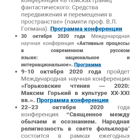
конференция «В поисках границ
фантастического: Средства
передвижения и перемещения в
пространстве» (памяти проф. В.Л.
Гопмана).
Программа конференции
30 октября 2020 года
Международная
научная конференция
«Активные процессы
в современном русском
языке:
национальное и
интернациональное».
Программа
9-10 октября
2020 года
пройдет
Международная научная конференция
«Горьковские чтения — 2020:
Максим Горький в культуре XX-XXI
вв.».
Программа конференции
22–23 октября 2020
года
конференция
“Священное между
обычаем и осознанием. Народная
религиозность в свете фольклора
”
состоится в рамках ежегодных