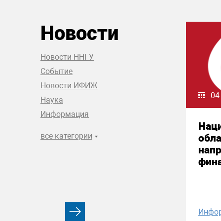
Новости
Новости ННГУ
Событие
Новости ИФИЖ
04
Наука
Информация
Нац
все категории
обла
нап
фин
Инфо