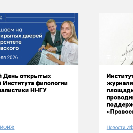
юля 2026
21 июля
й День открытых
Институ
й Института филологии
журнали
налистики ННГУ
площадк
проводи
поддерж
«Правос
и ИФИЖ
Новости И