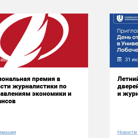
 августа 2026
31 и
иональная премия в
Летни
сти журналистики по
двере
равлениям экономики и
и жур
ансов
рмация
Новост