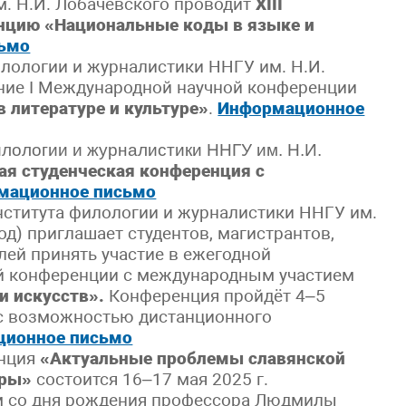
м. Н.И. Лобачевского проводит
XIII
цию «Национальные коды в языке и
ьмо
илологии и журналистики ННГУ им. Н.И.
ние I Международной научной конференции
в литературе и культуре»
.
Информационное
илологии и журналистики ННГУ им. Н.И.
ная студенческая конференция с
мационное письмо
ститута филологии и журналистики ННГУ им.
д) приглашает студентов, магистрантов,
лей принять участие в ежегодной
ой конференции с международным участием
и искусств».
Конференция пройдёт 4–5
 с возможностью дистанционного
ционное письмо
енция
«Актуальные проблемы славянской
уры»
состоится 16–17 мая 2025 г.
ам со дня рождения профессора Людмилы