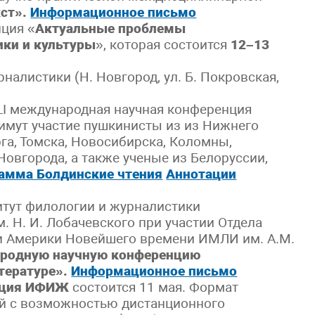
кст».
Информационное письмо
нция «
Актуальные проблемы
ики и культуры
», которая состоится
12–13
налистики (Н. Новгород, ул. Б. Покровская,
LI международная научная конференция
римут участие пушкинисты из из Нижнего
га, Томска, Новосибирска, Коломны,
Новгорода, а также ученые из Белоруссии,
амма Болдинские чтения
Аннотации
итут филологии и журналистики
. Н. И. Лобачевского при участии Отдела
 и Америки Новейшего времени ИМЛИ им. А.М.
родную научную конференцию
тературе».
Информационное письмо
енция ИФИЖ
состоится 11 мая. Формат
ый с возможностью дистанционного