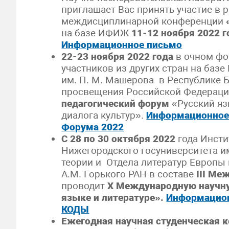
приглашает Вас принять участие в 
междисциплинарной конференции
на базе ИФИЖ
11-12 ноября 2
022 г
Информационное письмо
22-23 ноября 2022 года
в очном фо
участников из других стран на базе
им. П. М. Машерова в Республике 
просвещения Российской Федераци
педагогический форум
«Русский яз
диалога культур».
Информационное
Форума 2022
С 28 по 30 октября 2022
года Инст
Нижегородского госуниверситета им
теории и Отдела литератур Европ
А.М. Горького РАН в составе
III
Меж
проводит
X
Международную научн
языке и литературе».
Информацио
КОДЫ
Ежегодная научная студенческая 