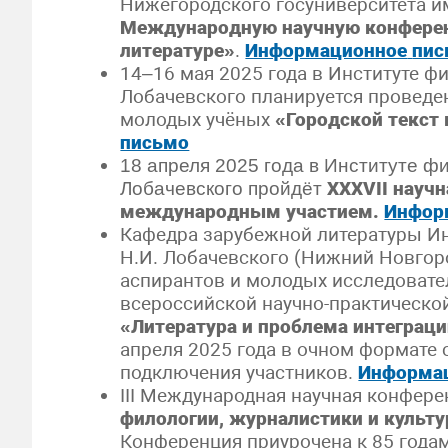
Нижегородского госуниверситета и
Международную научную конферен
литературе»
.
Информационное
пис
14–16 мая 2025 года в Институте ф
Лобачевского планируется проведе
молодых учёных
«Городской текст 
письмо
18 апреля 2025 года в Институте ф
XXXVII науч
Лобачевского пройдёт
международным участием.
Инфор
Кафедра зарубежной литературы Ин
Н.И. Лобачевского (Нижний Новгоро
аспирантов и молодых исследовате
всероссийской научно-практическ
«Литература и
проблема интеграци
апреля 2025 года в очном формате
подключения участников.
Информа
III Международная научная конфер
филологии, журналистики и культ
Конференция приурочена к 85 год