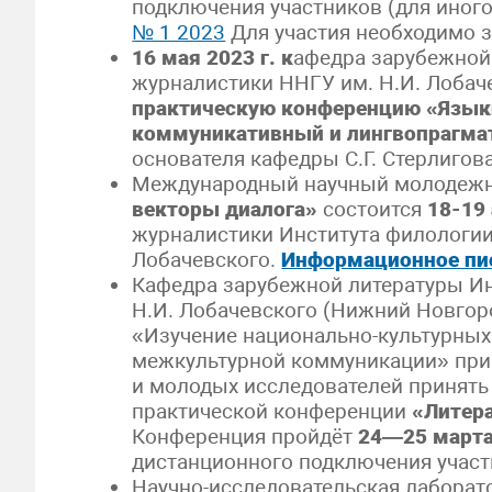
подключения участников (для иного
№ 1 2023
Для участия необходимо 
16 мая 2023 г. к
афедра зарубежной
журналистики ННГУ им. Н.И. Лобач
практическую конференцию «Языки
коммуникативный и лингвопрагма
основателя кафедры С.Г. Стерлигов
Международный научный молодеж
векторы диалога»
состоится
18-19
журналистики Института филологии
Лобачевского.
Информационное п
Кафедра зарубежной литературы Ин
Н.И. Лобачевского (Нижний Новгор
«Изучение национально-культурных
межкультурной коммуникации» приг
и молодых исследователей принять 
практической конференции
«Литера
Конференция пройдёт
24—25 марта
дистанционного подключения учас
Научно-исследовательская лабора