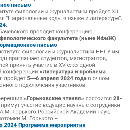
ное письмо
титуте филологии и журналистики пройдет XII
я “Национальные коды в языке и литературе”.
24.
обачевского проводит конференцию,
филологического факультета (ныне ИФиЖ)
ормационное письмо
ститута филологии и журналистики ННГУ им.
д) приглашает студентов, магистрантов,
лей принять участие в XV ежегодной
ой конференции
«Литература и проблема
я пройдёт
5—6 апреля 2024 года
в очном
онного подключения участников.
ференция
«Горьковские чтения»
состоится
28-
 примут участие ведущие научные сотрудники
А.М. Горького Российской Академии наук,
потомки М. Горького
–
о 2024
Программа мероприятия