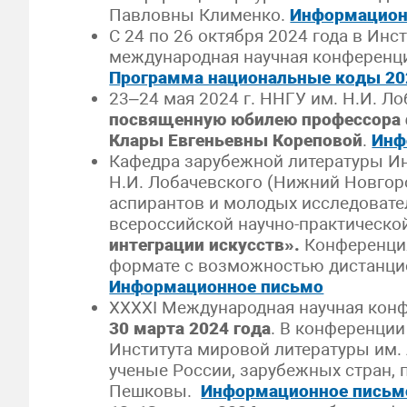
Павловны Клименко.
Информацион
С 24 по 26 октября 2024 года в Инс
международная научная конференци
Программа национальные коды 20
23–24 мая 2024 г. ННГУ им. Н.И. Л
посвященную юбилею профессора 
Клары Евгеньевны Кореповой
.
Инф
Кафедра зарубежной литературы Ин
Н.И. Лобачевского (Нижний Новгоро
аспирантов и молодых исследовате
всероссийской научно-практическ
интеграции искусств».
Конференци
формате с возможностью дистанци
Информационное письмо
XXXXI Международная научная кон
30 марта 2024 года
. В конференции
Института мировой литературы им. 
ученые России, зарубежных стран, 
Пешковы.
Информационное письм