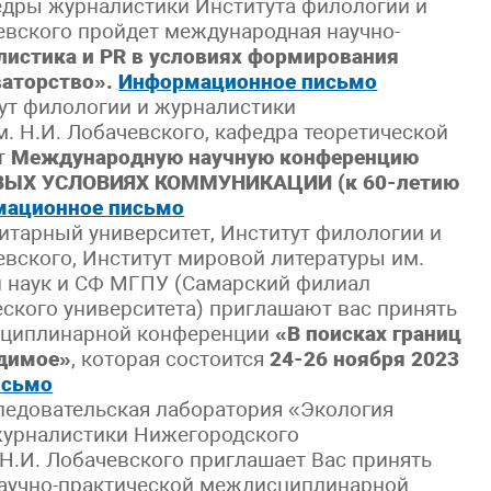
едры журналистики Института филологии и
евского пройдет международная научно-
истика и PR в условиях формирования
ваторство».
Информационное письмо
тут филологии и журналистики
. Н.И. Лобачевского, кафедра теоретической
т
Международную научную конференцию
ОВЫХ УСЛОВИЯХ КОММУНИКАЦИИ (к 60-летию
ационное письмо
итарный университет, Институт филологии и
евского, Институт мировой литературы им.
и наук и СФ МГПУ (Самарский филиал
еского университета) приглашают вас принять
сциплинарной конференции
«В поисках границ
димое»
, которая состоится
24-26 ноября 2023
исьмо
ледовательская лаборатория «Экология
журналистики Нижегородского
 Н.И. Лобачевского приглашает Вас принять
 научно-практической междисциплинарной