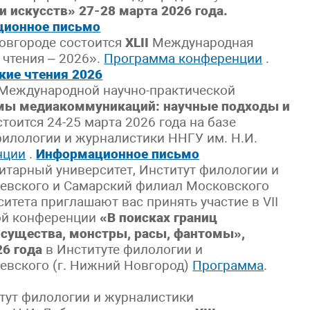
и искусств» 27-28 марта 2026 года.
ионное письмо
вгороде состоится
XLII
Международная
 чтения – 2026».
Программа конференции
.
кие чтения 2026
 Международной научно-практической
мы медиакоммуникаций: научные подходы и
стоится 24-25 марта 2026 года на базе
илологии и журналистики ННГУ им. Н.И.
нции
.
Информационное письмо
итарный университет, Институт филологии и
чевского и Самарский филиал Московского
итета приглашают вас принять участие в VII
ой конференции
«В поисках границ
 существа, монстры, расы, фантомы»,
26 года
в Институте филологии и
чевского (г. Нижний Новгород)
Программа
.
итут филологии и журналистики