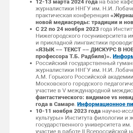
12-13 марта 2024 года
на базе каф
журналистики ННГУ им. Н.И. Лобач
практическая конференция
«
Журнал
новой медиасреды: традиции и но
С 22 по 24 ноября 2023
года Инсти
Нижегородского госуниверситета им
и прикладной лингвистики проводи
«
ЯЗЫК –– ТЕКСТ –– ДИСКУРС В Н
профессора Т.Б. Радбиля)
».
Информ
Российский государственный гуман
журналистики ННГУ им. Н.И. Лобач
А.М. Горького Российской академи
Московского городского педагогич
участие в V международной межди
фантастического: видимое vs
неви
года в Самаре
.
Информационное п
10-11 ноября 2023 года
научно-исс
культуры» Института филологии и 
государственного университета им.
участие в работе II Всероссийской