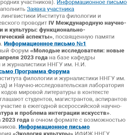
родних участников).
Информационное письмо
заполнить
Заявка участника
 лингвистики Института филологии и
евского проводит
I
V
Международную научно-
 и культуры: функционально-
тический аспекты»
, посвященную памяти
а.
Информационное письмо №1
ный Форум
«Молодые исследователи: новые
 апреля 2023 года
на базе кафедры
 и журналистики ННГУ им. Н.И.
исьмо
Программа Форума
ститута филологии и журналистики ННГУ им.
од) и Научно-исследовательская лаборатория
 кодов мировой литературы в контексте
лашают студентов, магистрантов, аспирантов
участие в ежегодной всероссийской научно-
тура и проблема интеграции искусств»
.
 2023 года
в очном формате с возможностью
тников.
Информационное письмо
тория
«Экология культуры»
ИФИЖ ННГУ