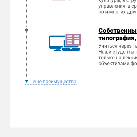
культуры, в стр
управления, в с
но и многих дру
Собственны
типография,
Учиться через т
Наши студенты 
только на лекци
объективами фо
ещё преимущества