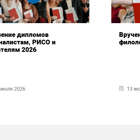
чение дипломов
Вруче
налистам, РИСО и
филол
ателям 2026
 июля 2026
13 и