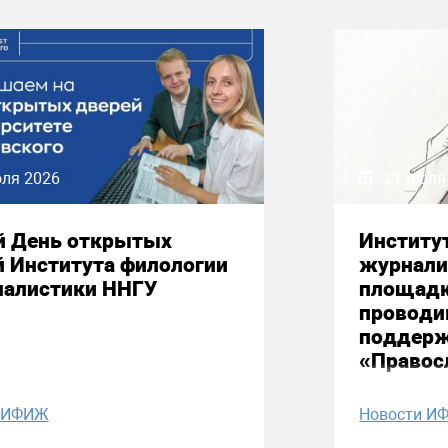
юля 2026
21 июля
й День открытых
Институ
й Института филологии
журнали
налистики ННГУ
площадк
проводи
поддерж
«Правос
и ИФИЖ
Новости И