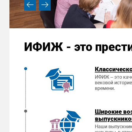
ИФИЖ - это прест
Классическо
ИФИЖ – это каче
вековой историе
времени.
Широкие во
выпускнико
Наши выпускники