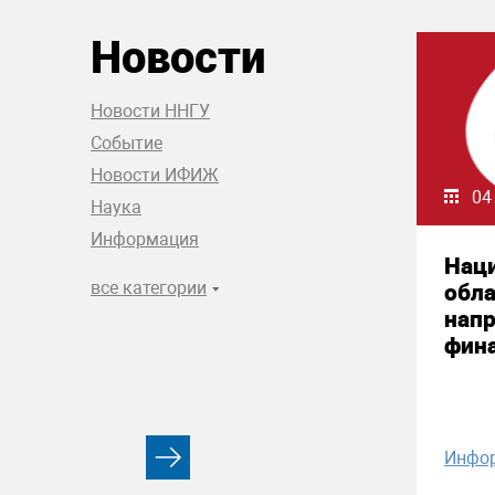
Новости
Новости ННГУ
Событие
Новости ИФИЖ
04
Наука
Информация
Нац
все категории
обла
нап
фин
Инфо