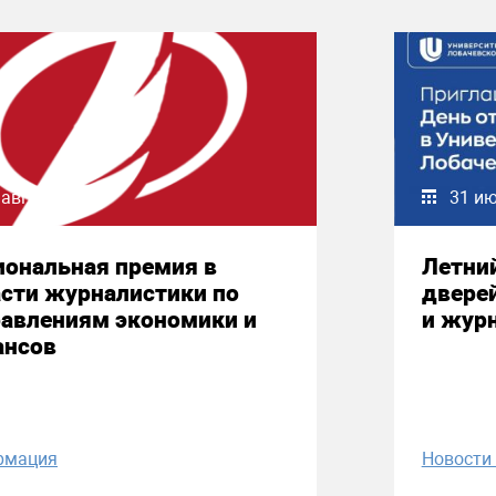
 августа 2026
31 и
иональная премия в
Летни
сти журналистики по
двере
равлениям экономики и
и жур
ансов
рмация
Новост