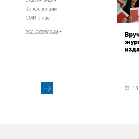
Конференции
СМИ о нас
все категории
Вру
жур
изд
13