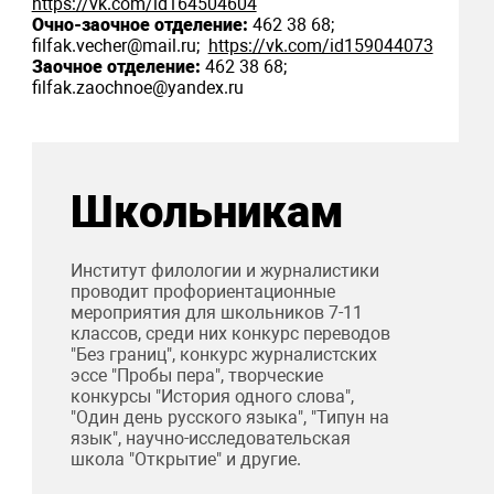
https://vk.com/id164504604
Очно-заочное отделение:
462 38 68;
filfak.vecher@mail.ru;
https://vk.com/id159044073
Заочное отделение:
462 38 68;
filfak.zaochnoe@yandex.ru
Школьникам
Институт филологии и журналистики
проводит профориентационные
мероприятия для школьников 7-11
классов, среди них конкурс переводов
"Без границ", конкурс журналистских
эссе "Пробы пера", творческие
конкурсы "История одного слова",
"Один день русского языка", "Типун на
язык", научно-исследовательская
школа "Открытие" и другие.