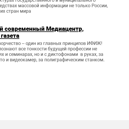
уктурах государственного и муниципального
редствах массовой информации не только России,
гих стран мира
й современный Медиацентр,
 газета
ворчество – один из главных принципов ИФИЖ!
познают все тонкости будущей профессии не
ях и семинарах, но и с диктофонами в руках, за
то и видеокамер, за полиграфическим станком.