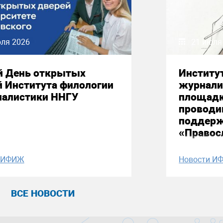
юля 2026
21 июля
й День открытых
Институ
й Института филологии
журнали
налистики ННГУ
площадк
проводи
поддерж
«Правос
и ИФИЖ
Новости И
ВСЕ НОВОСТИ