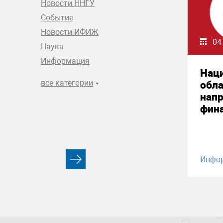
Новости ННГУ
Событие
Новости ИФИЖ
04
Наука
Информация
Нац
все категории
обла
нап
фин
Инфо