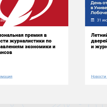
 августа 2026
31 и
иональная премия в
Летни
сти журналистики по
двере
равлениям экономики и
и жур
ансов
рмация
Новост