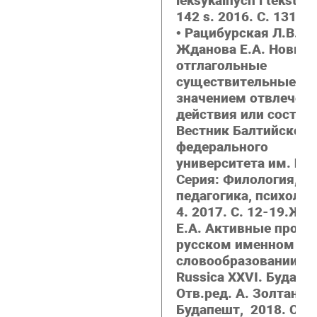
leksykalnych i tekstow
142 s. 2016.
С
. 131-1
• Рацибурская Л.В.,
Жданова Е.А. Новые
отглагольные
существительные со
значением отвлеченн
действия или состоян
Вестник Балтийского
федерального
университета им. И. 
Серия: Филология,
педагогика, психоло
4. 2017. С. 12-19.
Жда
Е.А. Активные проце
русском именном
словообразовании // 
Russica XXVI. Будапе
Отв.ред. А. Золтан, Л
Будапешт, 2018. С. 1