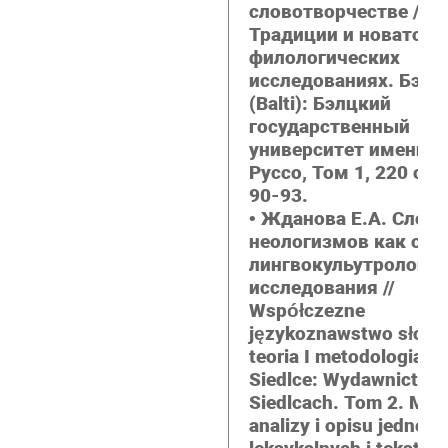
словотворчестве //
Традиции и новаторс
филологических
исследованиях. Бэл
(Balti): Бэлцкий
государственный
университет имени А
Руссо, Том 1, 220 с. 2
90-93.
• Жданова Е.А. Слов
неологизмов как объ
лингвокульутрологич
исследования //
Współczezne
językoznawstwo słowi
teoria I metodologia b
Siedlce: Wydawnictwo
Siedlcach. Tom 2.
Met
analizy i opisu jednost