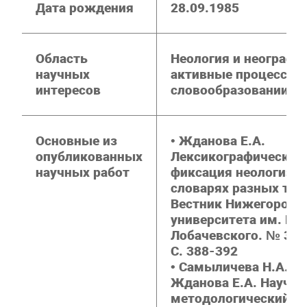
Дата рождения
28.09.1985
Область
Неология и неографи
научных
активные процессы 
интересов
словообразовании
Основные из
•
Жданова Е.А.
опубликованных
Лексикографическая
научных работ
фиксация неологизм
словарях разных типо
Вестник Нижегородс
университета им. Н.И
Лобачевского. № 3. 2
С. 388-392
• Самыличева Н.А.,
Жданова Е.А. Научно
методологический с