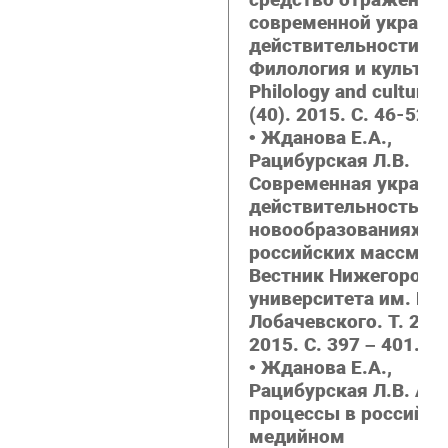
современной украин
действительности //
Филология и культур
Philology and culture.
(40). 2015. С. 46-52.
• Жданова Е.А.,
Рацибурская Л.В.
Современная украин
действительность в
новообразованиях
российских массмеди
Вестник Нижегородс
университета им. Н.И
Лобачевского. Т. 2. №
2015. С. 397 – 401.
• Жданова Е.А.,
Рацибурская Л.В. Ак
процессы в российс
медийном