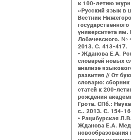
к 100-летию журнал
«Русский язык в школ
Вестник Нижегородс
государственного
университета им. Н.И
Лобачевского. № 4(1)
2013. С. 413-417.
• Жданова Е.А. Роль
словарей новых слов
анализе языкового
развития // От буквы
словарю: сборник на
статей к 200-летию с
рождения академика 
Грота. СПб.: Наука. 
с.. 2013. С. 154-160.
• Рацибурская Л.В.,
Жданова Е.А. Медий
новообразования как
средство отражения