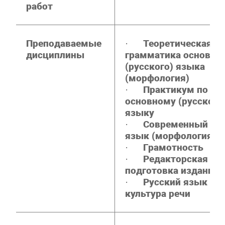
работ
Преподаваемые
·
Теоретическая
дисциплины
грамматика основно
(русского) языка
(морфология)
·
Практикум по
основному (русскому
языку
·
Современный ру
язык (морфология)
·
Грамотность
·
Редакторская
подготовка изданий
·
Русский язык и
культура речи