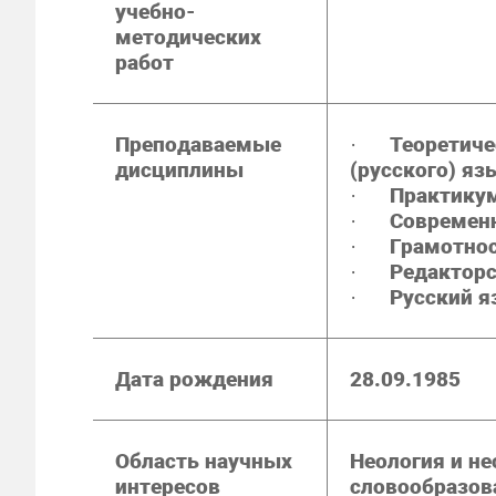
учебно-
методических
работ
Преподаваемые
·
Теоретиче
дисциплины
(русского) яз
·
Практикум
·
Современн
·
Грамотно
·
Редакторс
·
Русский я
Дата рождения
28.09.1985
Область научных
Неология и не
интересов
словообразов