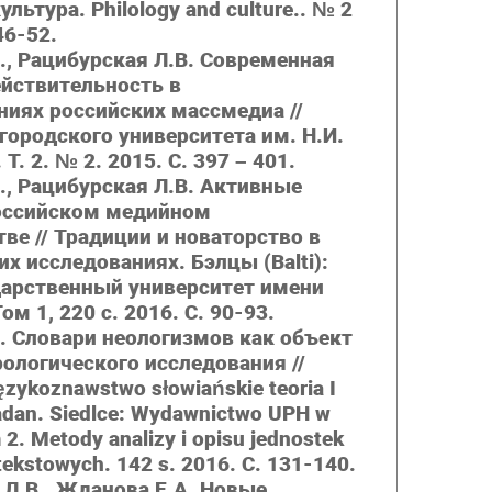
льтура. Philology and culture.. № 2
 46-52.
., Рацибурская Л.В. Современная
ействительность в
ниях российских массмедиа //
ородского университета им. Н.И.
Т. 2. № 2. 2015. С. 397 – 401.
., Рацибурская Л.В. Активные
оссийском медийном
ве // Традиции и новаторство в
х исследованиях. Бэлцы (Balti):
дарственный университет имени
ом 1, 220 с. 2016. С. 90-93.
. Словари неологизмов как объект
ологического исследования //
zykoznawstwo słowiańskie teoria I
adan. Siedlce: Wydawnictwo UPH w
 2.
Metody analizy i opisu jednostek
 tekstowych. 142 s. 2016.
С
. 131-140.
 Л.В., Жданова Е.А. Новые