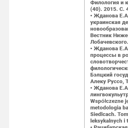
Филология и ку
(40). 2015. С.
• Жданова Е.А
украинская д
новообразова
Вестник Нижег
Лобачевского. 
• Жданова Е.А
процессы в р
словотворчест
филологически
Бэлцкий госу
Алеку Руссо, Т
• Жданова Е.А
лингвокульутр
Współczezne ję
metodologia b
Siedlcach. Tom
leksykalnych i
• Рацибурская