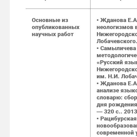
Основные из
•
Жданова Е.А
опубликованных
неологизмов в
научных работ
Нижегородског
Лобачевского.
• Самыличева 
методологиче
«Русский язык
Нижегородско
им. Н.И. Лоба
• Жданова Е.А
анализе языко
словарю: сбор
дня рождения 
— 320 с.. 2013
• Рацибурская
новообразова
современной у