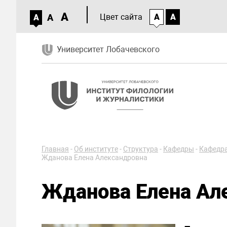
A
A
Цвет сайта
A
A
A
Университет Лобачевского
Главная
-
Об институте
-
Структура
-
Кафедры
-
Кафедра
Жданова Елена Александровна
Жданова Елена Ал