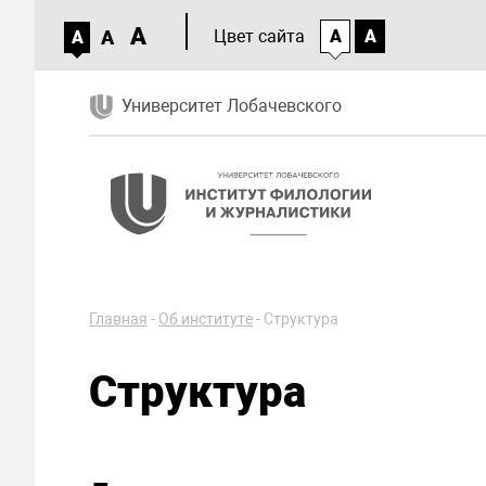
A
A
Цвет сайта
A
A
A
Университет Лобачевского
Главная
-
Об институте
-
Структура
Структура