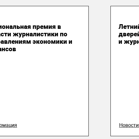
 августа 2026
31 и
иональная премия в
Летни
асти журналистики по
двере
равлениям экономики и
и жур
ансов
рмация
Новост