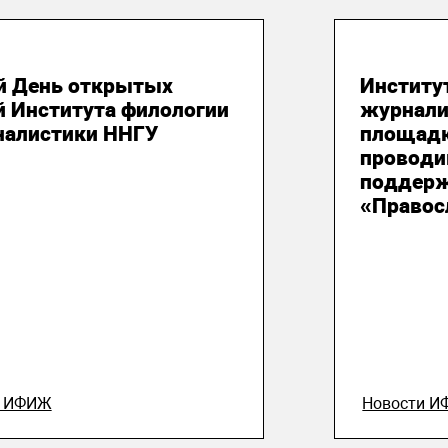
юля 2026
21 июля
й День открытых
Институ
й Института филологии
журнали
налистики ННГУ
площадк
проводи
поддерж
«Правос
и ИФИЖ
Новости 