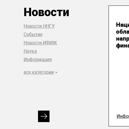
Новости
04
Нац
Новости ННГУ
обл
Событие
нап
Новости ИФИЖ
фин
Наука
Информация
все категории
Инфо