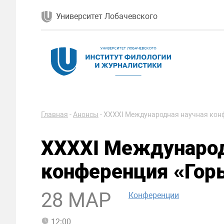
Университет Лобачевского
Главная
-
Анонсы
-
XXXXI Международная научная кон
XXXXI Международ
конференция «Гор
28 МАР
Конференции
12:00