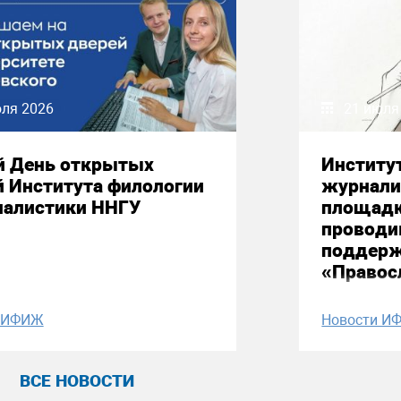
юля 2026
21 июля
й День открытых
Институ
й Института филологии
журнали
налистики ННГУ
площадк
проводи
поддерж
«Правос
и ИФИЖ
Новости И
ВСЕ НОВОСТИ