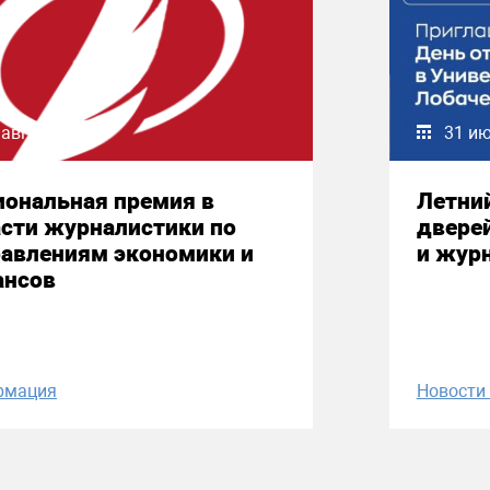
 августа 2026
31 и
иональная премия в
Летни
сти журналистики по
двере
равлениям экономики и
и жур
ансов
рмация
Новост