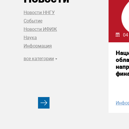
Новости ННГУ
Событие
Новости ИФИЖ
04
Наука
Информация
Нац
все категории
обла
нап
фин
Инфо