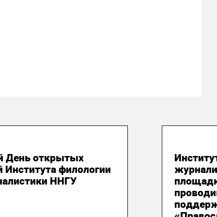
юля 2026
21 июля
й День открытых
Институ
й Института филологии
журнали
налистики ННГУ
площадк
проводи
поддерж
«Правос