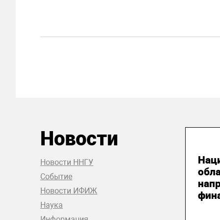
Новости
04
Нац
Новости ННГУ
обл
Событие
нап
Новости ИФИЖ
фин
Наука
Информация