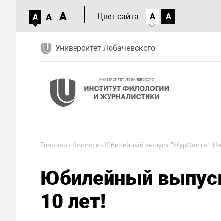
A
A
Цвет сайта
A
A
A
Университет Лобачевского
Главная
-
Новости
-
Юбилейный выпуск "ЖурФакта". Нам
Юбилейный выпус
10 лет!