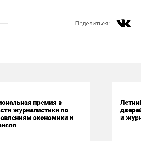
Поделиться:
 августа 2026
31 и
иональная премия в
Летни
асти журналистики по
двере
равлениям экономики и
и жур
ансов