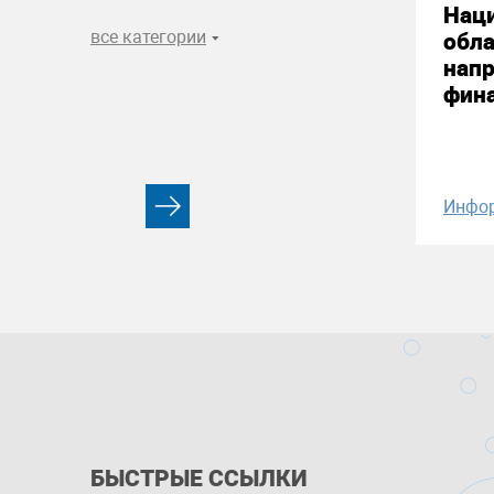
Нац
все категории
обла
нап
фин
Инфо
БЫСТРЫЕ ССЫЛКИ