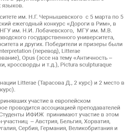
 языков.
итете им. Н.Г. Чернышевского с 5 марта по 5
ский ежегодный конкурс «Дороги в Рим», в
НГУ им. Н.И. Лобачевского, МГУ им. М.В.
аводского государственного университета,
ситета и других. Победители и призеры были
erpretation (перевод), Litterae
вание), Opus (эссе на тему «Античность –
, кроссворды и т.д.), Pictura sculpturaque
ии Litterae (Тарасова Д., 2 курс) и 2 место в
курс).
принявших участие в европейском
рое проводится ассоциацией преподавателей
a. Студенты ИФИЖ принимают участие в этом
н-участниц – Австрия, Бельгия, Хорватия,
угалия, Сербия, Германия, Великобритания и