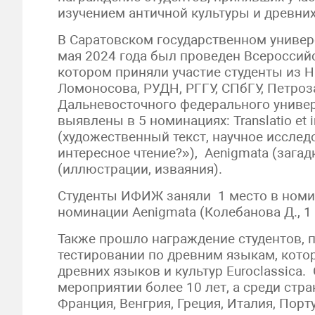
изучением античной культуры и древних
В Саратовском государственном универс
мая 2024 года был проведен Всероссий
котором приняли участие студенты из Н
Ломоносова, РУДН, РГГУ, СПбГУ, Петроз
Дальневосточного федерального универ
выявлены в 5 номинациях: Translatio et int
(художественный текст, научное исследо
интересное чтение?»), Aenigmata (загадки
(иллюстрации, изваяния).
Студенты ИФИЖ заняли 1 место в номинац
номинации Aenigmata (Колебанова Д., 1 
Также прошло награждение студентов, 
тестировании по древним языкам, кото
древних языков и культур Euroclassic
мероприятии более 10 лет, а среди стра
Франция, Венгрия, Греция, Италия, Порт