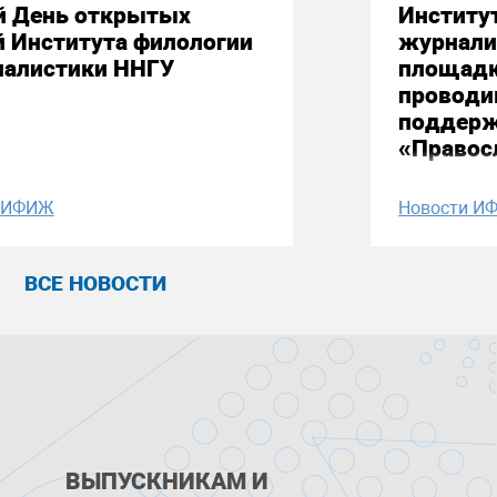
й День открытых
Институ
й Института филологии
журнали
налистики ННГУ
площадк
проводи
поддерж
«Правос
и ИФИЖ
Новости И
ВСЕ НОВОСТИ
ВЫПУСКНИКАМ И