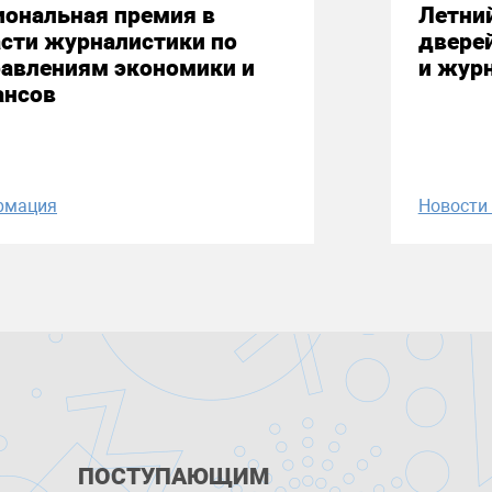
иональная премия в
Летни
сти журналистики по
двере
равлениям экономики и
и жур
ансов
рмация
Новост
ПОСТУПАЮЩИМ