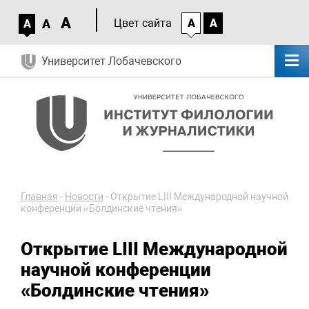
A
A
Цвет сайта
A
A
A
Университет Лобачевского
Главная
-
Новости
-
Открытие LIII Международной научной
конференции «Болдинские чтения»
Открытие LIII Международной
научной конференции
«Болдинские чтения»