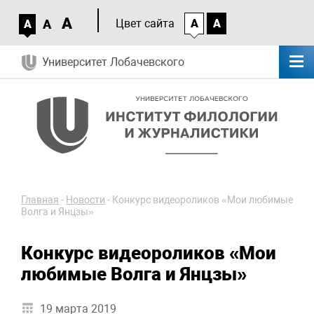
A
A
Цвет сайта
A
A
A
Университет Лобачевского
Главная
-
Новости
-
Конкурс видеороликов «Мои любимые
Волга и Янцзы»
Конкурс видеороликов «Мои
любимые Волга и Янцзы»
19 марта 2019