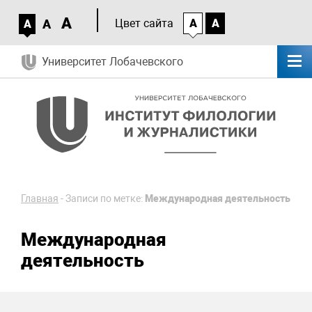
A
A
Цвет сайта
A
A
A
Университет Лобачевского
Главная
-
Записи по метке:
Международная деятельность
Международная
деятельность