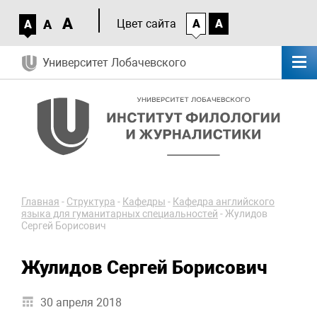
A
A
Цвет сайта
A
A
A
Университет Лобачевского
Главная
-
Структура
-
Кафедры
-
Кафедра английского
языка для гуманитарных специальностей
-
Жулидов
Сергей Борисович
Жулидов Сергей Борисович
30 апреля 2018