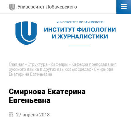
Университет Лобачевского
Главная
-
Структура
-
Кафедры
-
Кафедра преподавания
русского языка в других языковых средах
-
Смирнова
Екатерина Евгеньевна
Смирнова Екатерина
Евгеньевна
27 апреля 2018