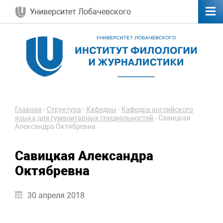
Университет Лобачевского
Главная
-
Структура
-
Кафедры
-
Кафедра английского
языка для гуманитарных специальностей
-
Савицкая
Александра Октябревна
Савицкая Александра
Октябревна
30 апреля 2018