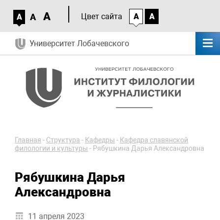
A
A
Цвет сайта
A
A
A
Университет Лобачевского
Главная
-
Структура
-
Кафедры
-
Кафедра славянской
филологии и культуры
-
Рябушкина Дарья Александровна
Рябушкина Дарья
Александровна
11 апреля 2023