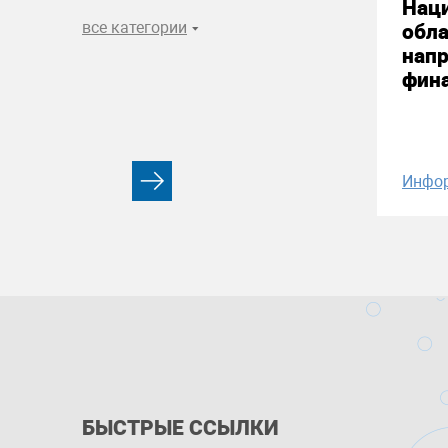
Нац
все категории
обла
нап
фин
Инфо
БЫСТРЫЕ ССЫЛКИ