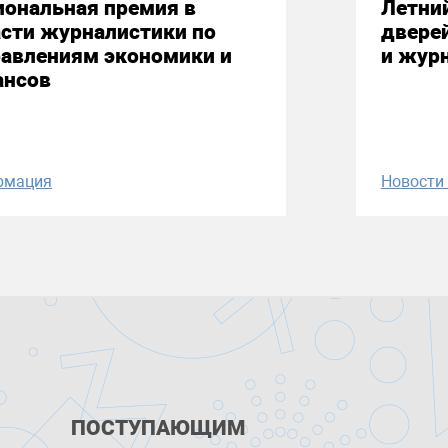
иональная премия в
Летни
сти журналистики по
двере
равлениям экономики и
и жур
ансов
рмация
Новост
ПОСТУПАЮЩИМ