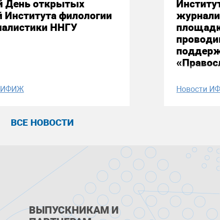
й День открытых
Институ
й Института филологии
журнали
налистики ННГУ
площадк
проводи
поддерж
«Правос
и ИФИЖ
Новости И
ВСЕ НОВОСТИ
ВЫПУСКНИКАМ И