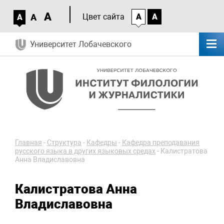
A
A
Цвет сайта
A
A
A
Университет Лобачевского
Главная
-
Структура
-
Кафедры
-
Кафедра преподавания
русского языка в других языковых средах
-
Калистратова
Анна Владиславовна
Калистратова Анна
Владиславовна