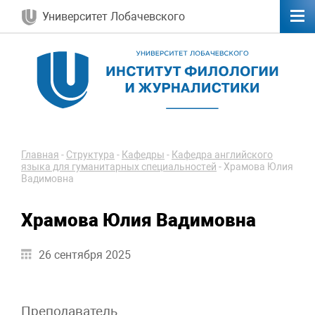
Университет Лобачевского
Главная
-
Структура
-
Кафедры
-
Кафедра английского
языка для гуманитарных специальностей
-
Храмова Юлия
Вадимовна
Храмова Юлия Вадимовна
26 сентября 2025
Преподаватель