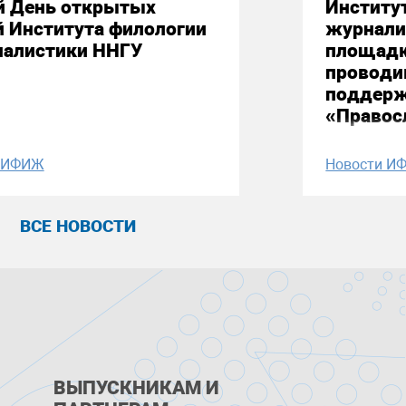
й День открытых
Институ
й Института филологии
журнали
налистики ННГУ
площадк
проводи
поддерж
«Правос
и ИФИЖ
Новости И
ВСЕ НОВОСТИ
ВЫПУСКНИКАМ И