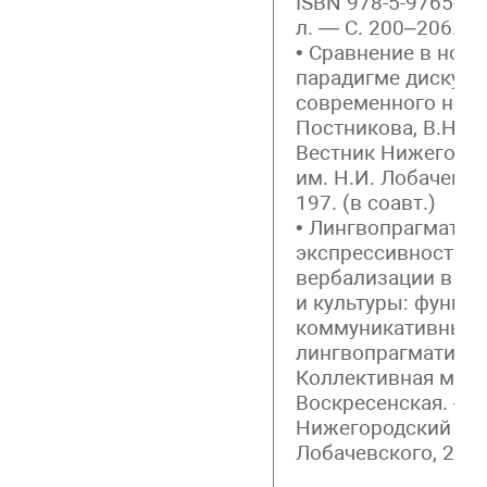
ISBN 978-5-9765-543
л. — С. 200–206. (в
• Сравнение в нор
парадигме дискурс
современного немец
Постникова, В.Н. Ег
Вестник Нижегород
им. Н.И. Лобачевско
197. (в соавт.)
• Лингвопрагматич
экспрессивности и
вербализации в не
и культуры: функц
коммуникативный 
лингвопрагматичес
Коллективная моног
Воскресенская. – Н
Нижегородский гос
Лобачевского, 2024.