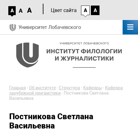
A
A
Цвет сайта
A
A
A
Университет Лобачевского
Главная
-
Об институте
-
Структура
-
Кафедры
-
Кафедра
зарубежной лингвистики
-
Постникова Светлана
Васильевна
Постникова Светлана
Васильевна