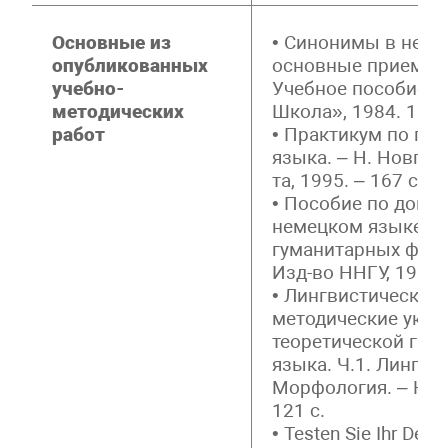
Основные из
• Синонимы в неме
опубликованных
основные приемы и
учебно-
Учебное пособие. 
методических
Школа», 1984. 112 
работ
• Практикум по гр
языка. – Н. Новгор
та, 1995. – 167 с.
• Пособие по дома
немецком языке дл
гуманитарных факул
Изд-во ННГУ, 1996. 
• Лингвистические
методические указ
теоретической гра
языка. Ч.1. Лингви
Морфология. – Н. Н
121 с.
• Testen Sie Ihr Deu