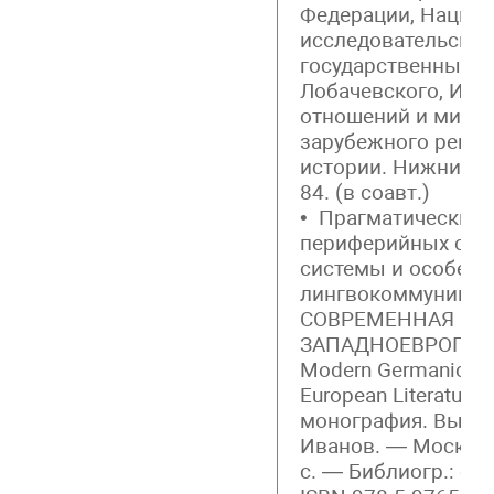
Федерации, Нацио
исследовательский
государственный ун
Лобачевского, Инс
отношений и миров
зарубежного регио
истории. Нижний Но
84. (в соавт.)
• Прагматический 
периферийных сег
системы и особенн
лингвокоммуникати
СОВРЕМЕННАЯ ГЕ
ЗАПАДНОЕВРОПЕЙС
Modern Germanic Phi
European Literature
монография. Вып. 5 
Иванов. — Москва:
с. — Библиогр.: с. 