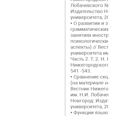
Лобачевского №5. 
Издательство Ниж
университета, 2009.
• О развитии и зак
грамматических на
занятиях иностран
психологические и
аспекты) // Вестн
университета им. Н
Часть 2. Т. 2. Н. Н
Нижегородского уни
541 -543.
• Сравнение сходст
(на материале неме
Вестник Нижегород
им. Н.И. Лобачевско
Новгород: Издател
университета, 2012.
• Функции языковы