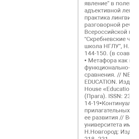
явление” в полевой
адъективной лексик
практика лингвист
разговорной речи.
Всероссийской на
“Скребневские чтен
школа НГЛУ”, Н. Но
144-150. (в соавт.)
• Метафора как кон
функционально-сем
сравнения. // NEW
EDUCATION. Издател
House «Education an
(Прага). ISSN: 2312-
14-19•Континуальн
прилагательных ка
ее развития // Вес
университета им. Н
Н.Новгород: Изд-во
218–221.