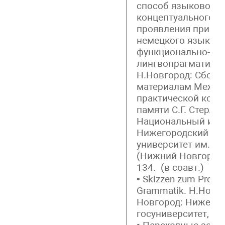
способ языковой р
концептуального с
проявления призна
немецкого языка) /
функционально-ко
лингвопрагматичес
Н.Новгород: Сборни
материалам Между
практической конф
памяти С.Г. Стерли
Национальный исс
Нижегородский го
университет им. Н.
(Нижний Новгород), 
134. (в соавт.)
• Skizzen zum Prob
Grammatik. Н.Новг
Новгород: Нижего
госуниверситет, 202