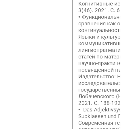
Когнитивные иссл
3(46). 2021. С. 615-
• Функционально-с
сравнения как отр
континуальности я
Языки и культуры:
коммуникативный 
лингвопрагматичес
статей по материа
научно-практическ
посвященной памяти
Издательство: На
исследовательски
государственный ун
Лобачевского (Ниж
2021. С. 188-192. (в
• Das Adjektivsyste
Subklassen und Entw
Современная герма