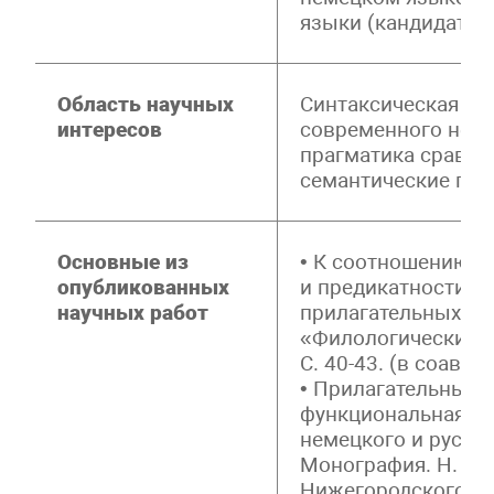
языки (кандидатск
Область научных
Синтаксическая се
интересов
современного неме
прагматика сравне
семантические пол
Основные из
• К соотношению п
опубликованных
и предикатности в
научных работ
прилагательных. //
«Филологические на
С. 40-43. (в соавт.)
• Прилагательные к
функциональная ка
немецкого и русско
Монография. Н. Но
Нижегородского го