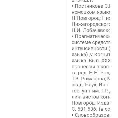
• Постникова С.В. 
немецком языке. С
Н.Новгород: Нижни
Нижегородского го
Н.И. Лобачевского, 
• Прагматический 
системе средств 
интенсивности (на
языка) // Когнити
языка. Вып. XXXVII
процессы в когнит
гл.ред. Н.Н. Болдыр
Т.В. Романова; М-во
акад. Наук, Ин-т я
гос. ун-т им. Г.Р. Д
лингвистов-когнит
Новгород: Издател
С. 531-536. (в соавт
• Словообразовани