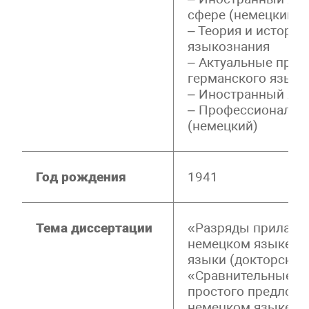
сфере (немецкий)
– Теория и истори
языкознания
– Актуальные проб
германского языко
– Иностранный язы
– Профессиональн
(немецкий)
Год рождения
1941
Тема диссертации
«Разряды прилага
немецком языке» 1
языки (докторская
«Сравнительные ко
простого предлож
немецком языке» 1