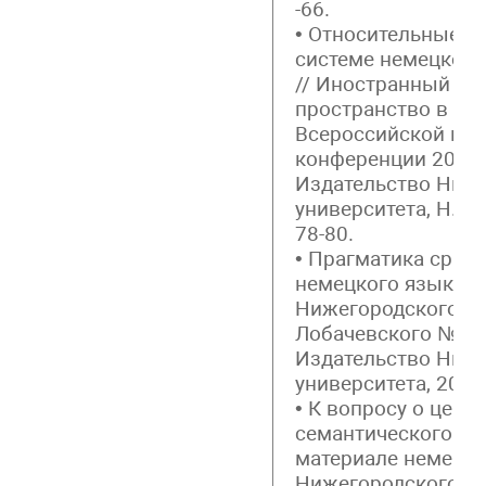
-66.
• Относительные п
системе немецкой 
// Иностранный яз
пространство в XXI
Всероссийской нау
конференции 20-21
Издательство Ниж
университета, Н. Но
78-80.
• Прагматика сравн
немецкого языка). 
Нижегородского ун
Лобачевского №4, Т
Издательство Ниж
университета, 2009.
• К вопросу о цент
семантического по
материале немецког
Нижегородского ун