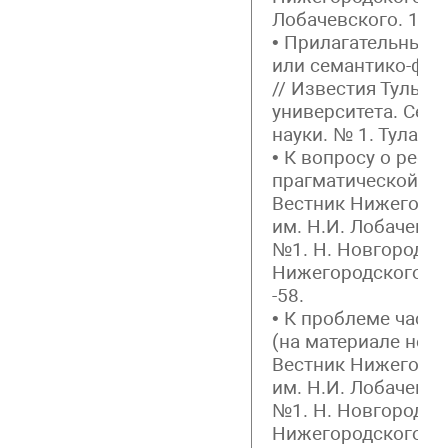
Лобачевского. 1991
• Прилагательные 
или семантико-фун
// Известия Тульск
университета. Сер
науки. № 1. Тула, 19
• К вопросу о рефе
прагматической при
Вестник Нижегород
им. Н.И. Лобачевск
№1. Н. Новгород: 
Нижегородского уни
-58.
• К проблеме част
(на материале неме
Вестник Нижегород
им. Н.И. Лобачевск
№1. Н. Новгород: 
Нижегородского уни