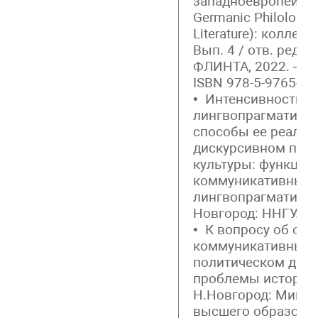
западноевропейска
Germanic Philology 
Literature): коллек
Вып. 4 / отв. ред. 
ФЛИНТА, 2022. — С
ISBN 978-5-9765-52
• Интенсивность к
лингвопрагматичес
способы ее реализ
дискурсивном прос
культуры: функцио
коммуникативный 
лингвопрагматичес
Новгород: ННГУ. 202
• К вопросу об ос
коммуникативных с
политическом диск
проблемы истории,
Н.Новгород: Минис
высшего образова