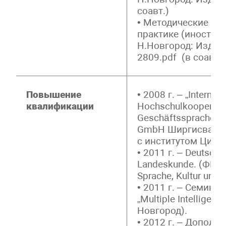
соавт.)
• Методические ре
практике (иностра
Н.Новгород: Издате
2809.pdf (в соавт.)
Повышение
• 2008 г. – „Internati
квалификации
Hochschulkooperati
Geschäftssprache“. 
GmbH Ширгисвальд
с институтом Цитта
• 2011 г. – Deutsch
Landeskunde. (ФРГ, 
Sprache, Kultur und 
• 2011 г. – Семинар
„Multiple Intelligenz
Новгород).
• 2012 г. – Дополн