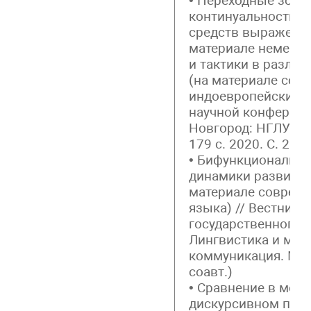
• Переходные зоны
континуальности 
средств выражения
материале немецког
и тактики в разли
(на материале сов
индоевропейских я
научной конференци
Новгород: НГЛУ им
179 с. 2020. С. 29-3
• Бифункционально
динамики развития
материале совреме
языка) // Вестник
государственного у
Лингвистика и меж
коммуникация. № 3. 
соавт.)
• Сравнение в мен
дискурсивном прос