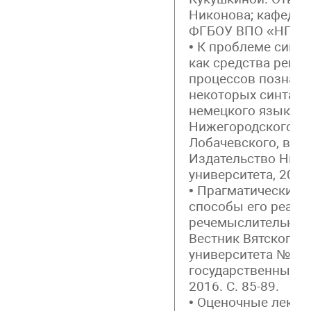
Никонова; кафедра
ФГБОУ ВПО «НГЛУ».
• К проблеме синт
как средства репр
процессов познани
некоторых синтакс
немецкого языка). 
Нижегородского ун
Лобачевского, выпу
Издательство Ниж
университета, 2016.
• Прагматический 
способы его реали
речемыслительной 
Вестник Вятского 
университета № 6. 
государственный ун
2016. С. 85-89.
• Оценочные лексе