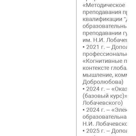
«Методическое об
преподавания про
квалификации “Ди
образовательные т
преподавании гума
им. Н.И. Лобачевск
• 2021 г. – Дополн
профессиональная
«Когнитивные подх
контексте глобальн
мышление, коммуни
Добролюбова)
• 2024 г. – «Оказа
(базовый курс)» (Н
Лобачевского)
• 2024 г. – «Элект
образовательная с
Н.И. Лобачевского)
• 2025 г. – Дополн