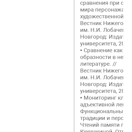
сравнения при соз
мира персонажа (н
художественной про
Вестник Нижегород
им. Н.И. Лобачевск
Новгород: Издател
университета, 2013.
• Сравнение как сп
образности в неме
литературе. //
Вестник Нижегород
им. Н.И. Лобачевск
Новгород: Издател
университета, 2013.
• Мониторинг клас
адъективной лексик
Функциональные а
традиции и персп
Чтений памяти про
Кукушкиной. Отв. р