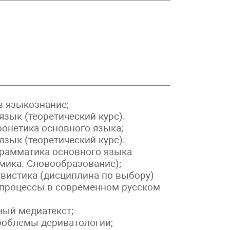
языкознание;
ык (теоретический курс).
фонетика основного языка;
ык (теоретический курс).
грамматика основного языка
мика. Словообразование);
стика (дисциплина по выбору)
оцессы в современном русском
й медиатекст;
роблемы дериватологии;