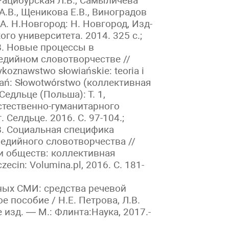
Рацибурская Л.В., Самыличева
А.В., Щеникова Е.В., Виноградов
.А. Н.Новгород: Н. Новгород, Изд-
го университета. 2014. 325 с.;
В. Новые процессы в
дийном словотворчестве //
koznawstwo słowiańskie: teoria i
ań: Słowotwórstwo (коллективная
Седльце (Польша): Т. 1,
стественно-гуманитарного
. Селдьце. 2016. С. 97-104.;
В. Социальная специфика
едийного словотворчества //
и обществ: коллективная
ecin: Volumina.pl, 2016. С. 181-
ых СМИ: средства речевой
е пособие / Н.Е. Петрова, Л.В.
е изд. — М.: Флинта:Наука, 2017.-