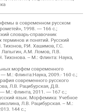
ика
рфемы в современном русском
рометей», 1998. — 166 с.;
кий словарь-справочник
х терминов и понятий. Русский
Н. Тихонов, Р.И. Хашимов, Г.С.
 Лапыгин, А.М. Ломов, Л.В.
. Тихонова. – М.: Флинта: Наука,
льных морфем современного
— М.: Флинта:Наука, 2009.- 160 с.;
графия современного русского
ова, Л.В. Рацибурская, Д.В.
 — М.: Флинта, 2011. — 167 с.;
сский язык. Морфемика: Учебное
иколина, Л.В. Рацибурская. – М.:
013. 144 с.;