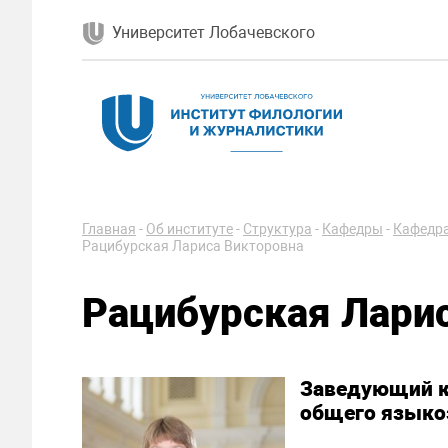
Университет Лобачевского
Главная
-
Об институте
-
Структура
-
Кафедры
-
Кафедра
Рацибурская Лариса Викторовна
Рацибурская Лари
Заведующий к
общего языко