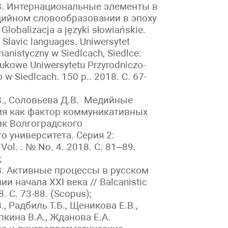
В. Интернациональные элементы в
ийном словообразовании в эпоху
Globalizacja a języki słowiańskie.
 Slavic languages. Uniwersytet
anistyczny w Siedlcach, Siedlce:
kowe Uniwersytetu Przyrodniczo-
w Siedlcach. 150 p.. 2018. С. 67-
В., Соловьева Д.В. Медийные
я как фактор коммуникативных
ик Волгоградского
о университета. Серия 2:
Vol. . № No. 4. 2018. С. 81–89.
;
В. Активные процессы в русском
и начала XXI века // Balcanistic
. С. 73-88. (Scopus);
, Радбиль Т.Б., Щеникова Е.В.,
пкина В.А., Жданова Е.А.