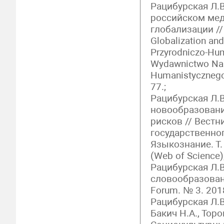
Рацибурская Л.
российском мед
глобализации // 
Globalization and
Przyrodniczo-Hum
Wydawnictwo Nau
Humanistycznego 
77.;
Рацибурская Л.
новообразовани
рисков // Вестн
государственног
Языкознание. Т. 
(Web of Science)
Рацибурская Л.
словообразовани
Forum. № 3. 2018
Рацибурская Л.В.
Бакич Н.А., Торо