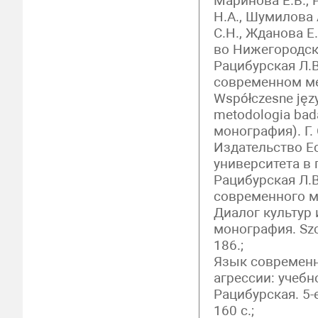
Маринова Е.В., 
Н.А., Шумилова 
С.Н., Жданова Е
во Нижегородско
Рацибурская Л.
современном ме
Współczesne języ
metodologia bad
монография). Г. 
Издательство Е
университета в г
Рацибурская Л.
современного м
Диалог культур 
монография. Szcz
186.;
Язык современн
агрессии: учебно
Рацибурская. 5-
160 с.;