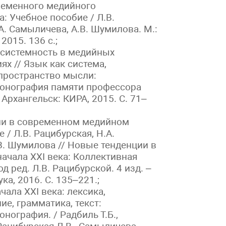
ременного медийного
: Учебное пособие / Л.В.
А. Самыличева, А.В. Шумилова. М.:
2015. 136 с.;
асистемность в медийных
х // Язык как система,
 пространство мысли:
онография памяти профессора
 Архангельск: КИРА, 2015. С. 71–
ии в современном медийном
 / Л.В. Рацибурская, Н.А.
В. Шумилова // Новые тенденции в
ачала XXI века: Коллективная
д ред. Л.В. Рацибурской. 4 изд. –
ка, 2016. С. 135–221.;
чала XXI века: лексика,
е, грамматика, текст:
нография. / Радбиль Т.Б.,