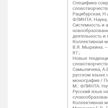
Специфика сов
словотворчества
Рацибурская, Н.
ФЛИНТА: Наука, 
Системность и 
новообразования
деятельность и
Коллективная м
В.Я. Мыркина. –
87.;
Новые тенденц
словотворчестве
Самыличева, А.
русском языке н
монография / По
М.: ФЛИНТА: Нау
Русский язык на
словообразовани
Коллективная мо