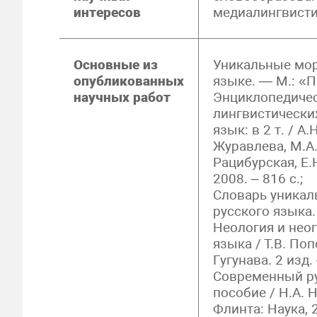
интересов
медиалингвист
Основные из
Уникальные мо
опубликованных
языке. — М.: «П
научных работ
Энциклопедичес
лингвистически
язык: в 2 т. / А.
Журавлева, М.А.
Рацибурская, Е.Н
2008. – 816 с.;
Словарь уника
русского языка. 
Неология и нео
языка / Т.В. Поп
Гугунава. 2 изд.
Современный ру
пособие / Н.А. Н
Флинта: Наука, 2