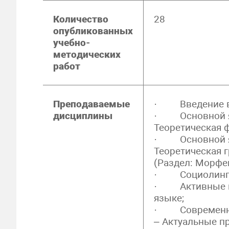
Количество
28
опубликованных
учебно-
методических
работ
Преподаваемые
· Введение в 
дисциплины
· Основной яз
Теоретическая 
· Основной яз
Теоретическая 
(Раздел: Морфе
· Социолингви
· Активные пр
языке;
· Современны
– Актуальные п