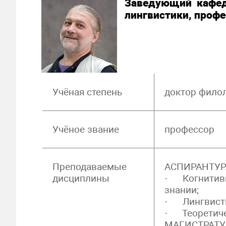
Заведующий кафедр
лингвистики, проф
Учёная степень
доктор филол
Учёное звание
профессор
Преподаваемые
АСПИРАНТУР
дисциплины
· Когнитивн
знании;
· Лингвисти
· Теоретиче
МАГИСТРАТУ