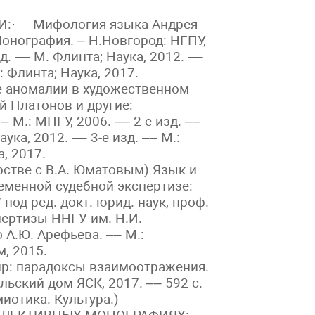
:· Мифология языка Андрея
онография. – Н.Новгород: НГПУ,
зд. –– М. Флинта; Наука, 2012. ––
.: Флинта; Наука, 2017.
аномалии в художественном
ей Платонов и другие:
 М.: МПГУ, 2006. –– 2-е изд. ––
аука, 2012. –– 3-е изд. –– М.:
, 2017.
стве с В.А. Юматовым) Язык и
еменной судебной экспертизе:
под ред. докт. юрид. наук, проф.
спертизы ННГУ им. Н.И.
 А.Ю. Арефьева. –– М.:
, 2015.
р: парадоксы взаимоотражения.
льский дом ЯСК, 2017. –– 592 с.
миотика. Культура.)