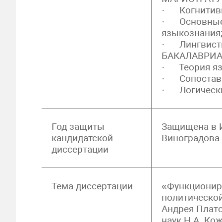
· Когнитиви
· Основные 
языкознания
· Лингвисти
БАКАЛАВРИА
· Теория яз
· Сопостави
· Логически
Год защиты
Защищена в И
кандидатской
Виноградова 
диссертации
Тема диссертации
«Функционир
политической
Андрея Плато
наук Н.А. Ко