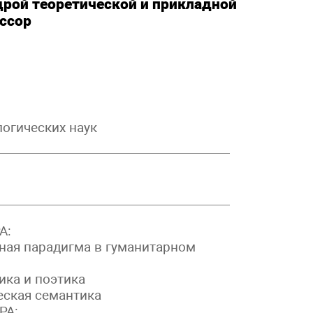
ой теоретической и прикладной
ессор
огических наук
А:
ая парадигма в гуманитарном
ка и поэтика
ская семантика
РА: