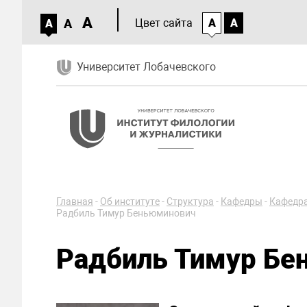
A
A
Цвет сайта
A
A
A
Университет Лобачевского
Главная
-
Об институте
-
Структура
-
Кафедры
-
Кафедра
Радбиль Тимур Беньюминович
Радбиль Тимур Бе