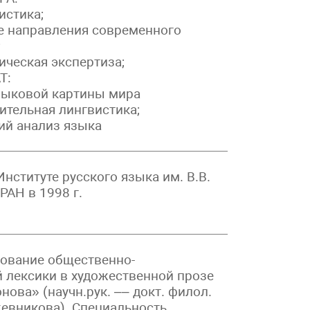
стика;
направления современного
;
ческая экспертиза;
Т:
ыковой картины мира
тельная лингвистика;
й анализ языка
нституте русского языка им. В.В.
РАН в 1998 г.
ование общественно-
 лексики в художественной прозе
нова» (научн.рук. –– докт. филол.
жевникова). Специальность