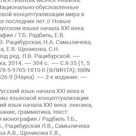
ЛЛЕКТИВНЫХ МОНОГРАФИЯХ:
Национально-обусловленные
овой концептуализации мира в
е последних лет // Новые
русском языке начала XXI века:
фия / Т.Б. Радбиль, Е.В.
В. Рацибурская, Н.А. Самыличева,
, Е.В. Щеникова, С.Н.
од ред. Л.В. Рацибурской. ––
, 2014. –– 304 с. –– С.8-35 (1, 5
 978-5-9765-1810-0 (ФЛИНТА); ISBN
26-9 (Наука). –– 2-е издание. ––
усский язык начала XXI века в
емы языковой концептуализации
ий язык начала XXI века: лексика,
ание, грамматика, текст:
 монография / Радбиль Т.Б.,
., Рацибурская Л.В., Самыличева
а А.В., Щеникова Е.В.,