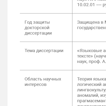
10.02.01 –– 
Год защиты
Защищена в 
докторской
государствен
диссертации
Тема диссертации
«Языковые а
тексте» (науч
наук, проф. А
Область научных
Теория языка
интересов
логический а
лингвокульту
аномалий, из
прагмасемант