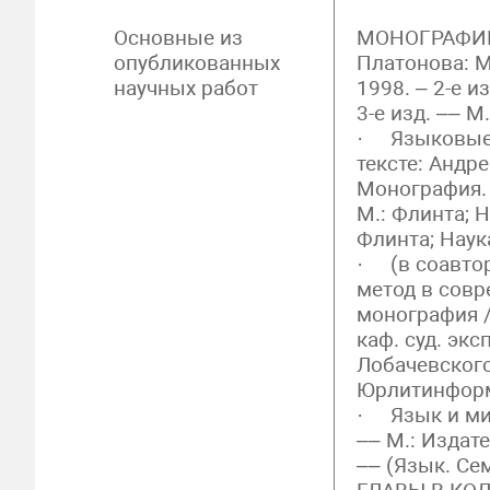
Основные из
МОНОГРАФИИ
опубликованных
Платонова: М
научных работ
1998. – 2-е и
3-е изд. –– М
· Языковые 
тексте: Андр
Монография. –
М.: Флинта; Н
Флинта; Наука
· (в соавтор
метод в совр
монография / 
каф. суд. эк
Лобачевского
Юрлитинформ
· Язык и ми
–– М.: Издате
–– (Язык. Се