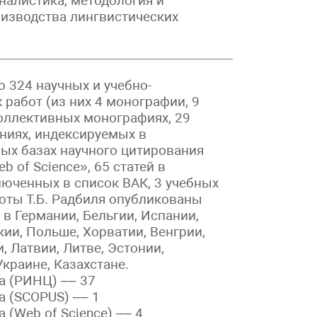
алистика, методология и
изводства лингвистических
 324 научных и учебно-
 работ (из них 4 монографии, 9
оллективных монографиях, 29
аниях, индексируемых в
ых базах научного цитирования
 of Science», 65 статей в
люченных в список ВАК, 3 учебных
оты Т.Б. Радбиля опубликованы
 в Германии, Бельгии, Испании,
кии, Польше, Хорватии, Венгрии,
, Латвии, Литве, Эстонии,
Украине, Казахстане.
а (РИНЦ) –– 37
 (SCOPUS) –– 1
 (Web of Science) –– 4