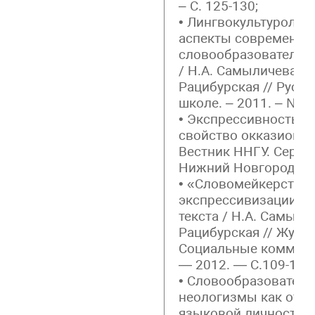
– С. 125-130;
• Лингвокультуролог
аспекты современны
словообразовательн
/ Н.А. Самыличева, Л.
Рацибурская // Русск
школе. – 2011. – № 4. 
• Экспрессивность к
свойство окказионал
Вестник ННГУ. Серия
Нижний Новгород, 20
• «Словомейкерство»
экспрессивизации м
текста / Н.А. Самылич
Рацибурская // Журн
Социальные коммуни
— 2012. — С.109-124
• Словообразовател
неологизмы как отр
языковой личности в