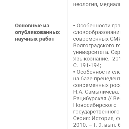
неология, медиалинг
Основные из
• Особенности графи
опубликованных
словообразования в
научных работ
современных СМИ// 
Волгоградского госу
университета. Серия 
Языкознание.- 2010. –
С. 191-194;
• Особенности слово
на базе прецедентных
современных россий
Н.А. Самыличева, Л.В
Рацибурская // Вестн
Новосибирского
государственного ун
Серия: История, фило
2010. – Т. 9, вып. 6: