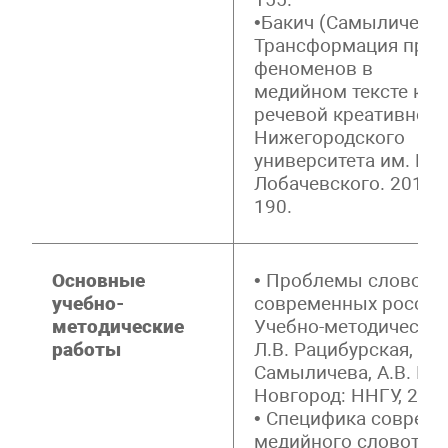
•Бакич (Самыличева)
Трансформация прец
феноменов в
медийном тексте как
речевой креативности
Нижегородского
университета им. Н.И
Лобачевского. 2018. 
190.
Основные
• Проблемы словотв
учебно-
современных россий
методические
Учебно-методическое
работы
Л.В. Рацибурская, Н.А
Самыличева, А.В. Шу
Новгород: ННГУ, 2013.
• Специфика соврем
медийного словотвор