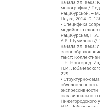
начала XXI века: Кол
монография / Под ред
Рацибурской. – М.: 
Наука, 2014. С. 135–2
• Специфика соврем
медийного словотвор
Рацибурская, Н.А. С
А.В. Шумилова // Рус
начала XXI века: лекс
словообразование г
текст: Коллективная
– Н. Новгород: Изд-в
Н.И. Лобачевского, 20
229.
• Структурно-семант
обусловленность
экспрессивности
окказионального сло
Нижегородского унив
Н.И. Лобачевского. 2