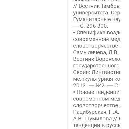
// Вестник Тамбовско
университета. Серия:
Гуманитарные науки.
— С. 296-300.
• Специфика воздейс
современном медий
словотворчестве / Н.
Самыличева, Л.В. Рац
Вестник Воронежско
государственного ун
Серия: Лингвистика 
межкультурная комму
2013. — №2. — С.162
• Новые тенденции в
современном медий
словотворчестве / Л.
Рацибурская, Н.А. С
А.В. Шумилова // Но
тенденции в русском