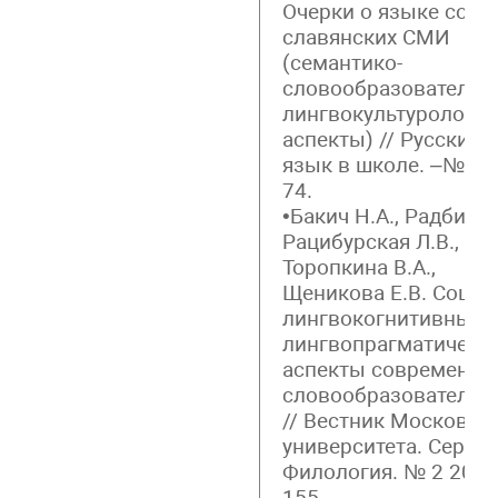
Очерки о языке сов
славянских СМИ
(семантико-
словообразовательн
лингвокультурологич
аспекты) // Русский
язык в школе. –№ 9 –
74.
•Бакич Н.А., Радбиль Т
Рацибурская Л.В., Жд
Торопкина В.А.,
Щеникова Е.В. Социо
лингвокогнитивные 
лингвопрагматическ
аспекты современны
словообразовательн
// Вестник Московск
университета. Серия 
Филология. № 2 2018 
155.