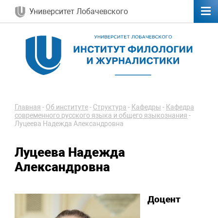
Университет Лобачевского
Главная
-
Об институте
-
Структура
-
Кафедры
-
Кафедра
современного русского языка и общего языкознания
-
Луцеева Надежда Александровна
Луцеева Надежда
Александровна
Доцент