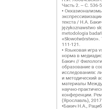
Часть 2. – С. 536-540.
• Окказионализмы ка
экспрессивизации м
текста / Н.А. Бакич /
językoznawstwo słowiań
metodologia badań. T
«Słowotwórstwo». Т. 1.
111-121.
• Языковая игра vs. 
норма в медиадискурс
Бакич // Филологиче
образование в совр
исследованиях: линг
и методический аспе
материалы Междуна
научно-практической
конференции. Ремде
(Ярославль), 2017. – 
•Бакич Н.А., Рацибурс