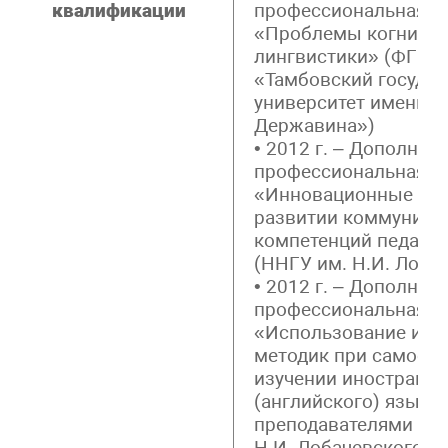
квалификации
профессиональная п
«Проблемы когнити
лингвистики» (ФГБО
«Тамбовский госуда
университет имени Г.Р
Державина»)
• 2012 г. – Дополнит
профессиональная п
«Инновационные ме
развитии коммуника
компетенций педагог
(ННГУ им. Н.И. Лоба
• 2012 г. – Дополнит
профессиональная п
«Использование инн
методик при самост
изучении иностранно
(английского) языка
преподавателями вуз
Н.И. Лобачевского)