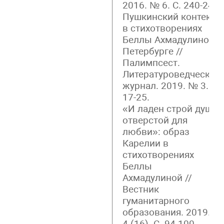
2016. № 6. С. 240-243.
Пушкинский контекст
в стихотворениях
Беллы Ахмадулиной о
Петербурге //
Палимпсест.
Литературоведческий
журнал. 2019. № 3. С.
17-25.
«И ладен строй души,
отверстой для
любви»: образ
Карелии в
стихотворениях
Беллы
Ахмадулиной //
Вестник
гуманитарного
образования. 2019. №
4 (16). С. 94-100.