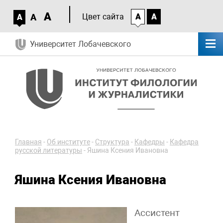
A
A
Цвет сайта
A
A
A
Университет Лобачевского
Главная
-
Об институте
-
Структура
-
Кафедры
-
Кафедра
русской литературы
-
Яшина Ксения Ивановна
Яшина Ксения Ивановна
Ассистент