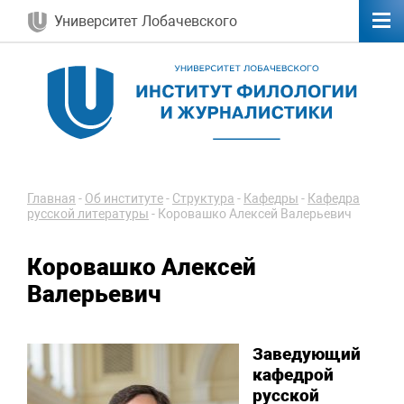
Университет Лобачевского
Главная
-
Об институте
-
Структура
-
Кафедры
-
Кафедра
русской литературы
-
Коровашко Алексей Валерьевич
Коровашко Алексей
Валерьевич
З
аведующий
кафедрой
русской