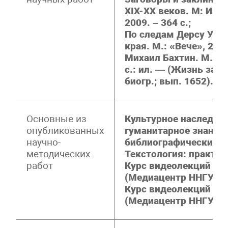
XIX-XX веков. М: Изд-
2009. – 364 с.;
По следам Дерсу Узал
края. М.: «Вече», 2016
Михаил Бахтин. М.: М
с.: ил. — (Жизнь зам
биогр.; вып. 1652). 2
Основные из
Культурное наследие
опубликованных
гуманитарное знание
научно-
библиографические р
методических
Текстология: практич
работ
Курс видеолекций «Р
(Медиацентр ННГУ, Ин
Курс видеолекций «Т
(Медиацентр ННГУ, 2