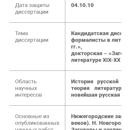
Дата защиты
04.10.10
диссертации
Тема
Кандидатская диссер
диссертации
формалисты в литера
гг.»,
докторская – «Загово
литературе XIX-XX ве
Область
История русской ли
научных
теория литературы,
интересов
новейшая русская ли
Основные из
Нижегородские загов
опубликованных
веков). Н. Новгород: 
научных работ
Заговоры и заклинани