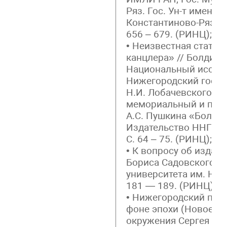
Ряз. Гос. Ун-т имени С
Константиново-Рязань:
656 – 679. (РИНЦ);
• Неизвестная статья
канцлера» // Болдинс
Национальный иссле
Нижегородский госуд
Н.И. Лобачевского; Г
мемориальный и при
А.С. Пушкина «Болди
Издательство ННГУ им
С. 64 – 75. (РИНЦ);
• К вопросу об издан
Бориса Садовского /
университета им. Н.И.
181 — 189. (РИНЦ);
• Нижегородский поэт
фоне эпохи (Новое им
окружения Сергея Ес