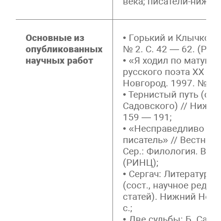
века; писатели-нижег
Основные из
• Горький и Клычков /
опубликованных
№ 2. С. 42 — 62. (РИН
научных работ
• «Я ходил по матушк
русского поэта XX в. 
Новгород. 1997. № 1. 
• Тернистый путь (о с
Садовского) // Нижни
159 — 191;
• «Несправедливо за
писатель» // Вестник
Сер.: Филология. Вып. 
(РИНЦ);
• Сергач: Литературн
(сост., научное редак
статей). Нижний Новг
с.;
• Две судьбы: Б. Садо