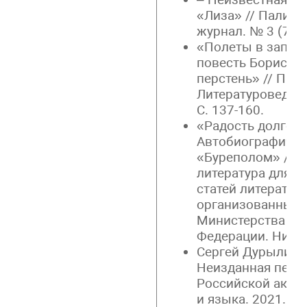
«Лиза» // Палимп
журнал. № 3 (7). 
«Полеты в запре
повесть Бориса 
перстень» // Пал
Литературоведчес
С. 137-160.
«Радость долгож
Автобиографичес
«Буреполом» // 
литература для де
статей литератур
организованных 
Министерства пр
Федерации. Нижни
Сергей Дурылин 
Неизданная переп
Российской акаде
и языка. 2021. Т. 