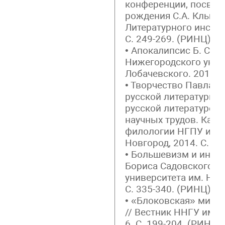
конференции, посвящ
рождения С.А. Клычко
Литературного институ
С. 249-269. (РИНЦ);
• Апокалипсис Б. Садо
Нижегородского униве
Лобачевского. 2012. №
• Творчество Павла В
русской литературы ХI
русской литературе:
научных трудов. Кафе
филологии НГПУ им. 
Новгород, 2014. С. 18
• Большевизм и инте
Бориса Садовского /
университета им. Н.И.
С. 335-340. (РИНЦ).
• «Блоковская» мист
// Вестник ННГУ им. 
6. С. 199-204. (РИНЦ);