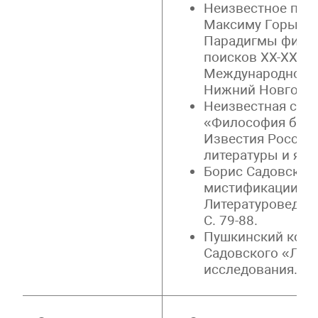
Неизвестное пис
Максиму Горьком
Парадигмы филос
поисков ХХ-ХХI в
Международной н
Нижний Новгород,
Неизвестная стат
«Философия брака
Известия Российс
литературы и языка
Борис Садовской 
мистификации //
Литературоведчес
С. 79-88.
Пушкинский конт
Садовского «Лиза
исследования. 202