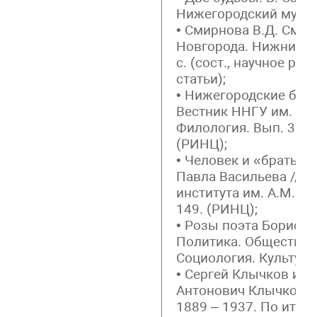
Нижегородский музей. 
• Смирнова В.Д. Сми
Новгорода. Нижний Но
с. (сост., научное ре
статьи);
• Нижегородские быт
Вестник ННГУ им. Н.И
Филология. Вып. 3. Ни
(РИНЦ);
• Человек и «братья 
Павла Васильева // В
института им. А.М. Гор
149. (РИНЦ);
• Розы поэта Бориса 
Политика. Обществов
Социология. Культура.
• Сергей Клычков и Б
Антонович Клычков. 
1889 – 1937. По ито