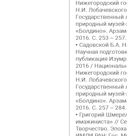
Нижегородский госуд
Н.И. Лобачевского, А
Государственный лит
природный музей-зап
«Болдино». Арзамас:
2016. С. 253 – 257. (
• Садовской Б.А. Напо
Научная подготовка т
публикация Изумрудов
2016 / Национальный
Нижегородский госуд
Н.И. Лобачевского, А
Государственный лит
природный музей-зап
«Болдино». Арзамас:
2016. С. 257 – 284. (
• Григорий Шмерельс
имажиниста» // Серге
Творчество. Эпоха. Ч. 
ИМЛИ РАН; Гос. Музей