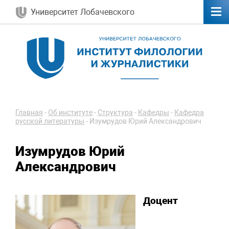
Университет Лобачевского
Главная
-
Об институте
-
Структура
-
Кафедры
-
Кафедра
русской литературы
-
Изумрудов Юрий Александрович
Изумрудов Юрий
Александрович
Доцент