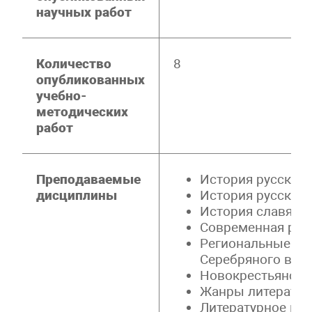
научных работ
Количество
8
опубликованных
учебно-
методических
работ
Преподаваемые
История русской
дисциплины
История русской 
История славянск
Современная русс
Региональные ко
Серебряного век
Новокрестьянска
Жанры литератур
Литературное кр