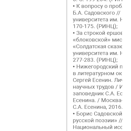
• К вопросу о пробле
Б.А. Садовского // В
университета им. Н.И.
170-175. (РИНЦ);
• За строкой ершовск
«блоковской» мистиф
«Солдатская сказка» 
университета им. Н.И.
277-283. (РИНЦ);
• Нижегородский поэ
в литературном окруж
Сергей Есенин. Личнос
научных трудов / ИМЛ
заповедник С.А. Есени
Есенина. / Москва-Ко
С.А. Есенина, 2016. С.
• Борис Садовской и 
русской поэзии» // Б
Национальный иссле