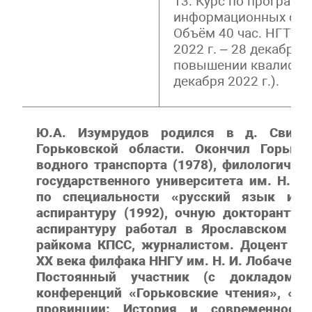
13. Курс по програм
информационных сист
Объём 40 час. НГТУ им
2022 г. – 28 декабря 
повышении квалифик
декабря 2022 г.).
Ю.А. Изумрудов родился в д. Свирип
Горьковской области. Окончил Горько
водного транспорта (1978), филологичес
государственного университета им. Н. И.
по специальности «русский язык и ли
аспирантуру (1992), очную докторантуру
аспирантуру работал в Ярославском ре
райкома КПСС, журналистом. Доцент ка
ХХ века филфака ННГУ им. Н. И. Лобачевск
Постоянный участник (с докладом)
конференций «Горьковские чтения», «Б
провинции: История и современность