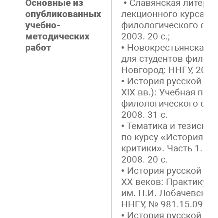
Основные из
• Славянская литера
опубликованных
лекционного курса дл
учебно-
филологического факу
методических
2003. 20 с.;
работ
• Новокрестьянская 
для студентов филоло
Новгород: ННГУ, 2003. 
• История русской ли
ХIХ вв.): Учебная пр
филологического факу
2008. 31 с.
• Тематика и тезисны
по курсу «История ру
критики». Часть 1. ХI
2008. 20 с.
• История русской ли
ХХ веков: Практикум
им. Н.И. Лобачевского
ННГУ, № 981.15.09.
• История русской лит