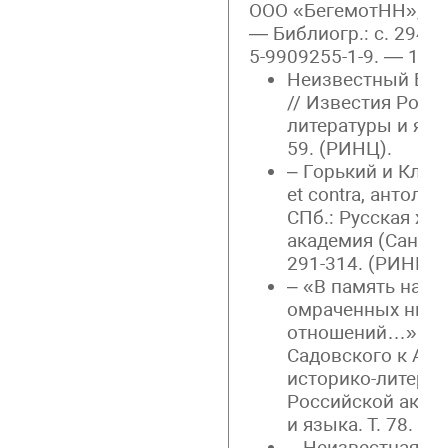
ООО «БегемотНН», 201
— Библиогр.: с. 294 –
5-9909255-1-9. — 19 п
Неизвестный Бор
// Известия Росс
литературы и языка
59. (РИНЦ).
– Горький и Клыч
et contra, антоло
СПб.: Русская хр
академия (Санкт-П
291-314. (РИНЦ).
– «В память наши
омраченных нич
отношений…»: Не
Садовского к Але
историко-литерат
Российской акаде
и языка. Т. 78. № 
– Неизвестная пь