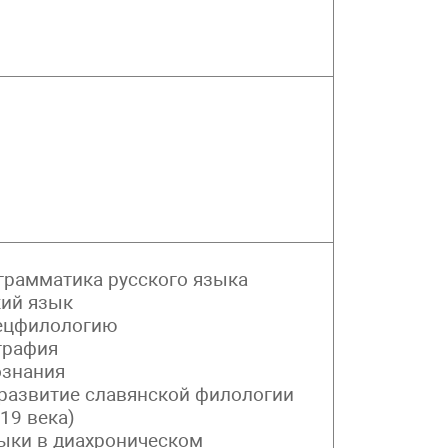
 грамматика русского языка
кий язык
пецфилологию
графия
ознания
 развитие славянской филологии
19 века)
зыки в диахроническом