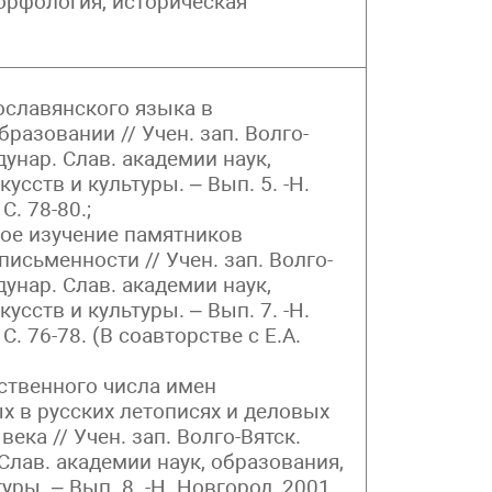
орфология, историческая
ославянского языка в
разовании // Учен. зап. Волго-
дунар. Слав. академии наук,
усств и культуры. – Вып. 5. -Н.
С. 78-80.;
кое изучение памятников
исьменности // Учен. зап. Волго-
дунар. Слав. академии наук,
усств и культуры. – Вып. 7. -Н.
С. 76-78. (В соавторстве с Е.А.
твенного числа имен
х в русских летописях и деловых
века // Учен. зап. Волго-Вятск.
Слав. академии наук, образования,
уры. – Вып. 8. -Н. Новгород, 2001.