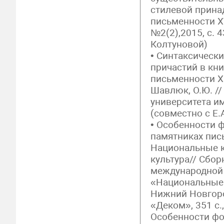
стилевой прина
письменности XVI
№2(2),2015, с. 4
Колтуновой)
• Синтаксическ
причастий в кн
письменности XIV
Шавлюк, О.Ю. /
университета им
(совместно с Е.
• Особенности 
памятниках пись
Национальные к
культура// Сбор
международной
«Национальные 
Нижний Новгород
«Деком», 351 с.
Особенности фо