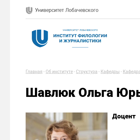
Университет Лобачевского
Главная
-
Об институте
-
Структура
-
Кафедры
-
Кафедра
Шавлюк Ольга Юр
Доцент