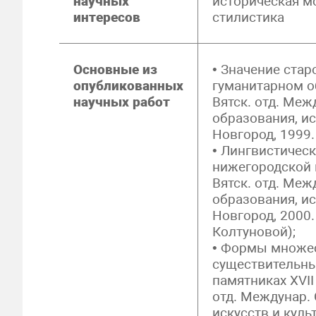
научных
историческая м
интересов
стилистика
Основные из
• Значение стар
опубликованных
гуманитарном об
научных работ
Вятск. отд. Меж
образования, иск
Новгород, 1999. 
• Лингвистичес
нижегородской п
Вятск. отд. Меж
образования, иск
Новгород, 2000. 
Колтуновой);
• Формы множес
существительны
памятниках XVII 
отд. Междунар. 
искусств и культ