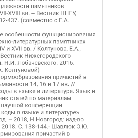
длежности памятников
I-XVIII вв. – Вестник ННГУ,
32-437. (совместно с Е.А.
ие особенности функционирования
ижно-литературных памятниках
 и XVII вв. / Колтунова, Е.А.,
/ Вестник Нижегородского
. Н.И. Лобачевского. 2016.
А. Колтуновой)
формообразования причастий в
менности 14, 16 и 17 вв. //
оды в языке и литературе. Язык и
ник статей по материалам
 научной конференции
коды в языке и литературе».
. – 2018, Н.Новгород: изд-во
, 2018. С. 138-144.- Шавлюк О.Ю.
рмирования причастий в