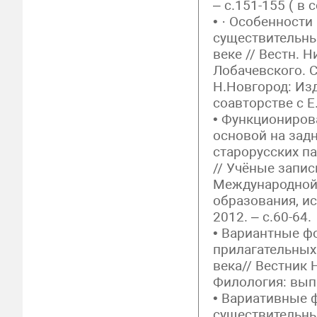
– с.151-155 ( в 
• · Особенност
существительных
веке // Вестн. Н
Лобачевского. С
Н.Новгород: Изд
соавторстве с Е
• Функциониров
основой на зад
старорусских па
// Учёные запис
Международной 
образования, ис
2012. – с.60-64.
• Вариантные ф
прилагательных
века// Вестник 
Филология: вып.
• Вариативные 
существительны