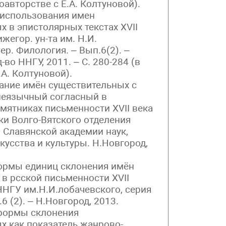
соавторстве с Е.А. Колтуновой).
и использования имен
 в эпистолярных текстах XVII
ижегор. ун-та им. Н.И.
ер. Филология. – Вып.6(2). –
-во ННГУ, 2011. – С. 280-284 (в
.А. Колтуновой).
ание имён существительных с
неязычный согласный в
мятниках письменности XVII века
ки Волго-Вятского отделения
Славянской академии наук,
кусства и культуры. Н.Новгород,
ормы единиц склонения имён
 в рсской письменности XVII
ННГУ им.Н.И.лобачевского, серия
6 (2). – Н.Новгород, 2013.
формы склонения
х как показатель жанрово-