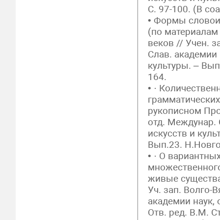
С. 97-100. (В со
• Формы словои
(по материалам 
веков // Учен. з
Слав. академии 
культуры. – Вып.
164.
• · Количестве
грамматических
рукописном Прол
отд. Междунар. 
искусств и куль
Вып.23. Н.Новго
• · О вариантн
множественного
живые существа,
Уч. зап. Волго-
академии наук, 
Отв. ред. В.М. 