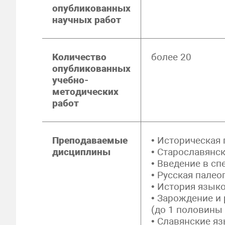
опубликованных
научных работ
Количество
более 20
опубликованных
учебно-
методических
работ
Преподаваемые
• Историческая
дисциплины
• Старославянс
• Введение в с
• Русская палео
• История язык
• Зарождение и
(до 1 половины 
• Славянские я