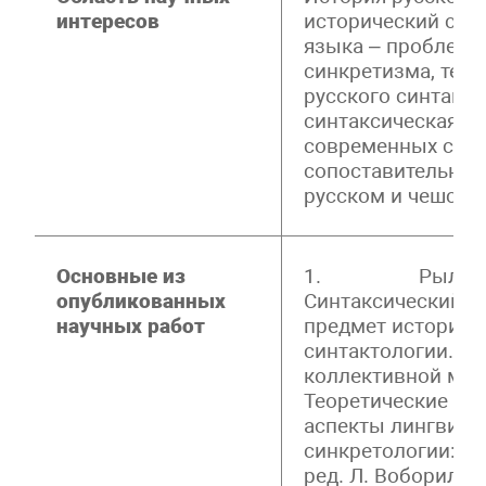
интересов
исторический син
языка – проблема
синкретизма, тен
русского синтакси
синтаксическая т
современных слав
сопоставительные
русском и чешско
Основные из
1. Рылов С
опубликованных
Синтаксический с
научных работ
предмет историче
синтактологии. Гл
коллективной мон
Теоретические и 
аспекты лингвист
синкретологии: М
ред. Л. Воборил. –