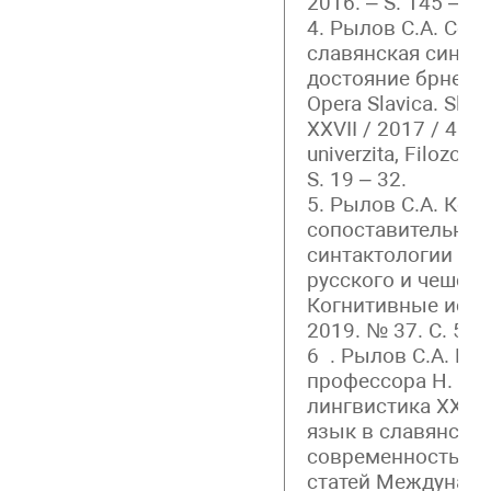
2016. – S. 145 – 15
4. Рылов С.А. Соп
славянская синтак
достояние брненск
Opera Slavica. Slavi
XXVII / 2017 / 4. –
univerzita, Filozofic
S. 19 – 32.
5. Рылов С.А. Ког
сопоставительной
синтактологии (на
русского и чешско
Когнитивные иссл
2019. № 37. С. 536
6 . Рылов С.А. На
профессора Н. Д. 
лингвистика XXI в
язык в славянском
современность Сб
статей Междунаро