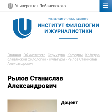
Университет Лобачевского
Главная
-
Об институте
-
Структура
-
Кафедры
-
Кафедра
славянской филологии и культуры
-
Рылов Станислав
Александрович
Рылов Станислав
Александрович
Доцент