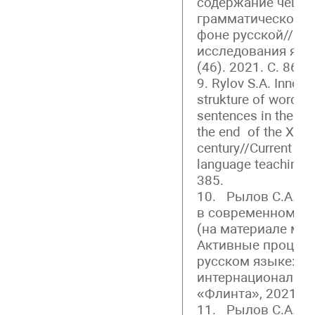
содержание чешс
грамматической т
фоне русской// К
исследования язы
(46). 2021. С. 869-
9. Rylov S.A. Innova
strukture of word 
sentences in the Ru
the end of the XX- 
century//Current is
language teaching XI
385.
10. Рылов С.А. А
в современном ру
(на материале мед
Активные процес
русском языке: Н
интернационально
«Флинта», 2021. С.
11. Рылов С.А. С