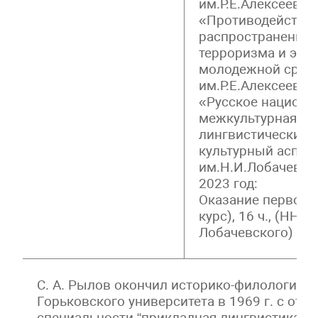
им.Р.Е.Алексеева)
«Противодействи
распространению
терроризма и экс
молодежной среде»
им.Р.Е.Алексеева)
«Русское национа
межкультурная ко
лингвистический и
культурный аспект
им.Н.И.Лобачевск
2023 год:
Оказание первой 
курс), 16 ч., (ННГУ
Лобачевского)
С. А. Рылов окончил историко-филологичес
Горьковского университета в 1969 г. с отл
специальности “прикладная лингвистика”.