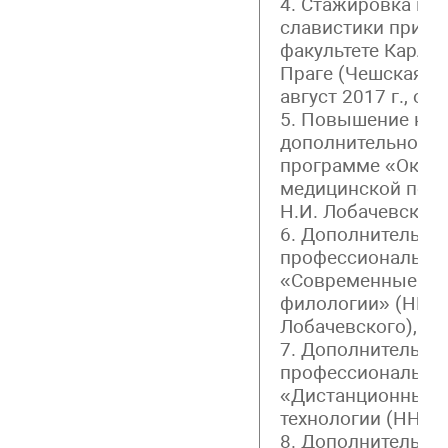
4. Стажировка на
славистики при 
факультете Карлов
Праге (Чешская ре
август 2017 г., объ
5. Повышение ква
дополнительной 
программе «Оказа
медицинской пом
Н.И. Лобачевского,
6. Дополнительна
профессиональна
«Современные ме
филологии» (ННГУ
Лобачевского), 201
7. Дополнительна
профессиональна
«Дистанционные 
технологии (ННГУ),
8. Дополнительна