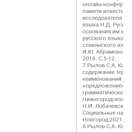
онлайн-конференц
памяти известного
исследователя ис
языка Н.Д. Русино
основания им каф
русского языка и 
славянского языко
И.Ю. Абрамовой. 
2018. С.5-12.
7.Рылов С.А. Когн
содержание терми
наименований пон
«предложение» в 
грамматической т
Нижегородского у
Н.И. Лобачевского
Социальные науки
Новгород,2021. С.
8.Рылов С.А. Когн