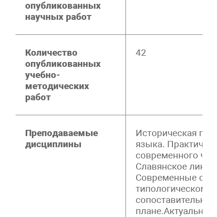
опубликованных
научных работ
Количество
42
опубликованных
учебно-
методических
работ
Преподаваемые
Историческая гра
дисциплины
языка. Практическ
современного чеш
Славянское лингв
Современные слав
типологическом и
сопоставительно
плане.Актуальны