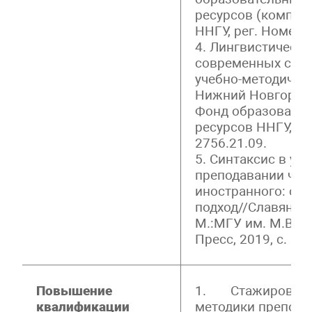
ресурсов (компью
ННГУ, рег. Номер 
4. Лингвистическа
современных слав
учебно-методическ
Нижний Новгород: 
Фонд образовател
ресурсов ННГУ, ре
2756.21.09.
5. Синтаксис в ун
преподавании чеш
иностранного: со
подход//Славянск
М.:МГУ им. М.В. 
Пресс, 2019, с. 30
Повышение
1. Стажировка н
квалификации
методики препода