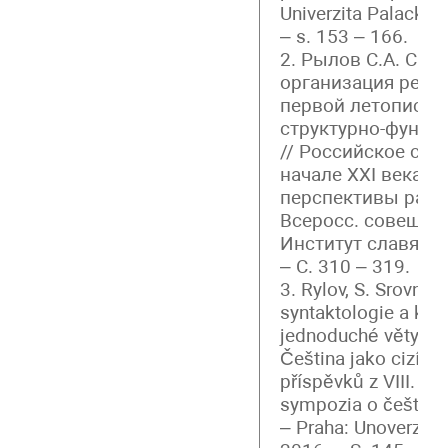
Univerzita Palackéh
– s. 153 – 166.
2. Рылов С.А. Син
организация речи
первой летописи с
структурно-функц
// Российское сла
начале XXI века: з
перспективы разв
Всеросс. совещани
Институт славянов
– С. 310 – 319.
3. Rylov, S. Srovná
syntaktologie a kon
jednoduché věty češt
Čeština jako cizí jaz
příspěvků z VIII. m
sympozia o češtině 
– Praha: Unoverzita 