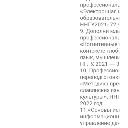
профессиональна
«Электронная ин
образовательная с
ННГУ,2021- 72 час.
9. Дополнительна
профессиональна
«Когнитивные под
контексте глобал
язык, мышление, 
НГЛУ, 2021 — 36 ч
10. Профессионал
переподготовка п
«Методика препод
славянских языков
культуры», ННГУ, 2
2022 год:
11.«Основы испол
информационных 
управление данным