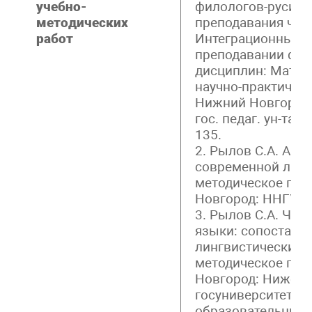
учебно-
филологов-русист
методических
преподавания чешс
работ
Интеграционные т
преподавании фил
дисциплин: Мат-лы
научно-практическ
Нижний Новгород:
гос. педаг. ун-та, 2
135.
2. Рылов С.А. Ак
современной линг
методическое пос
Новгород: ННГУ, 20
3. Рылов С.А. Чеш
языки: сопостави
лингвистический п
методическое пос
Новгород: Нижего
госуниверситет, 20
образовательных 