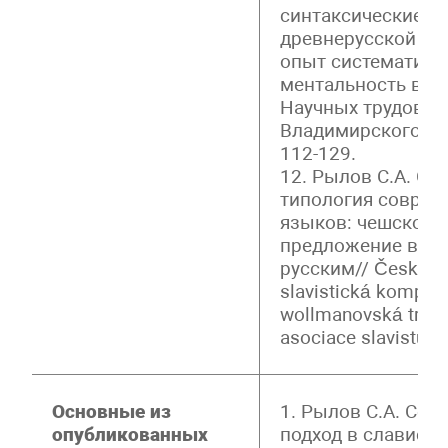
синтаксические к
древнерусской речи
опыт систематиза
ментальность в ди
Научных трудов. 
Владимирского гос
112-129.
12. Рылов С.А. Си
типология соврем
языков: чешское 
предложение в со
русским// Česká a
slavistická kompara
wollmanovská tradi
asociace slavistů, 
Основные из
1. Рылов С.А. Соц
опубликованных
подход в слависти