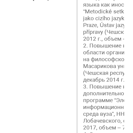
языка как иностра
“Metodické setkání 
jako cizího jazyka”, 
Praze, Ústav jazyk
přípravy (Чешская
2012 г., объем – 30
2. Повышение ква
области организа
на философском ф
Масарикова универ
(Чешская республи
декабрь 2014 г., к
3. Повышение ква
дополнительной 
программе “Элект
информационно-о
среда вуза”, ННГУ 
Лобачевского, фев
2017, объем – 72 ч