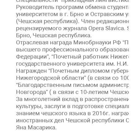
Руководитель программ обмена студентам
университетом в г. Брно и Остравским уни
(Чешская республика). Член редакционног
рецензируемого журнала Opera Slavica. Slavi
Брно, Чешская республика.
Отраслевая награда Минобрнауки РФ “Поч
высшего профессионального образования
Федерации”, “Почетный работник Нижегор
государственного университета им. Н.И. Ло
Награжден “Почетным дипломом губернат
Нижегородской области” (в связи со 100-л
“Благодарственным письмом администрац
Новгорода” ( в связи с 10-летием Чешского
За многолетний вклад в распространение 
культуры, заслуги в подготовке специалис
знанием чешского языка в 2016г. награжд
иностранных дел Чешской республики Сер
Яна Масарика.