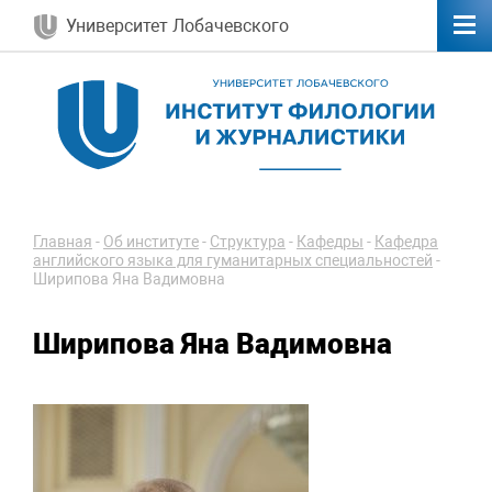
Университет Лобачевского
Главная
-
Об институте
-
Структура
-
Кафедры
-
Кафедра
английского языка для гуманитарных специальностей
-
Ширипова Яна Вадимовна
Ширипова Яна Вадимовна