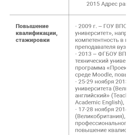
2015 Адрес разм
Повышение
· 2009 г. – ГОУ ВПО 
квалификации,
университет», напра
стажировки
компетентность в пр
преподавателя вуза»
· 2013 – ФГБОУ ВПО 
технический универси
программа «Проектна
среде Moodle, повыш
· 25-29 ноября 2013
университета (Велико
английский» (Teacher t
Academic English), 
· 17-28 ноября 2014 
(Великобритания), п
профессионального р
повышение квалифик