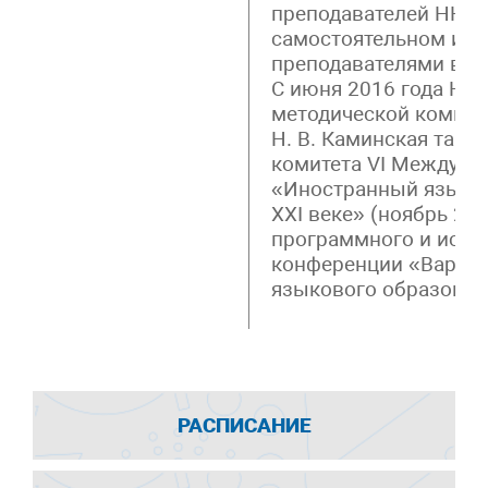
преподавателей ННГ
самостоятельном изу
преподавателями вуз
С июня 2016 года Н. 
методической комис
Н. В. Каминская так
комитета VI Междуна
«Иностранный язык и
XXI веке» (ноябрь 201
программного и испо
конференции «Вариат
языкового образовани
РАСПИСАНИЕ