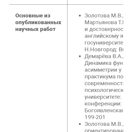
Основные из
Золотова М.В., Де
опубликованных
Мартьянова Т.В.
научных работ
и достоверность 
английскому язы
госуниверситета 
Н.Новгород: Выпус
Демарёва В.А., По
Динамика функц
асимметрии у ст
практикума по ан
современности: 1
психологическог
университете: С
конференции: в 5 
Богоявленская Д.Б
199-201
Золотова М.В., К
ориентированный