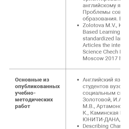
английскому язык
Проблемы соврем
образования. Выпу
Zolotova M.V., Kam
Based Learning as 
standardized langu
Articles the intern
Science Chech Repu
Moscow 2017 http:
Основные из
Английский язык 
опубликованных
студентов вузов,
учебно-
социальным специ
методических
Золотовой, И.А Г
работ
М.В., Артамонова 
К., Каминская Н. 
ЮНИТИ-ДАНА, 201
Describing Change