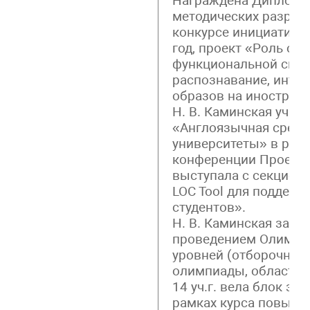
Награждена Дипломом
методических разрабо
конкурсе инициативн
год, проект «Роль об
функциональной сис
распознавание, инте
образов на иностран
Н. В. Каминская учас
«Англоязычная среда
университеты» в рамк
конференции Проекта
выступала с секцион
LOC Tool для поддер
студентов».
Н. В. Каминская зани
проведением Олимпиа
уровней (отборочного
олимпиады, областной
14 уч.г. вела блок з
рамках курса повыше