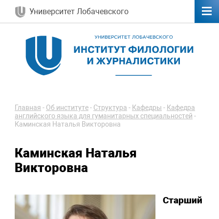
Университет Лобачевского
Главная
-
Об институте
-
Структура
-
Кафедры
-
Кафедра
английского языка для гуманитарных специальностей
-
Каминская Наталья Викторовна
Каминская Наталья
Викторовна
Старший