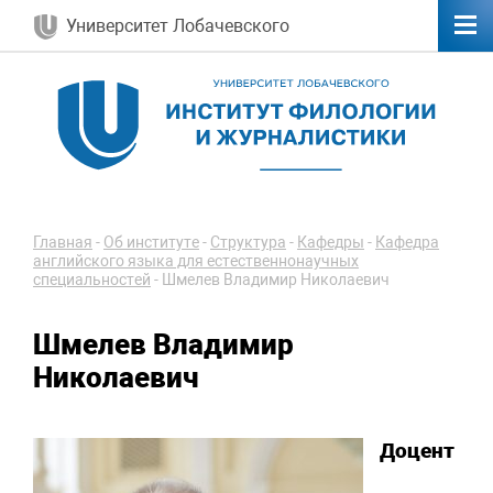
Университет Лобачевского
Главная
-
Об институте
-
Структура
-
Кафедры
-
Кафедра
английского языка для естественнонаучных
специальностей
-
Шмелев Владимир Николаевич
Шмелев Владимир
Николаевич
Доцент