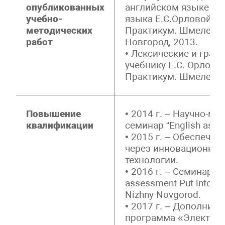
опубликованных
английском языке (по
учебно-
языка Е.С.Орловой «Uni
методических
Практикум. Шмелев В.
работ
Новгород, 2013.
• Лексические и грам
учебнику Е.С. Орловой 
Практикум. Шмелев В
Повышение
• 2014 г. – Научно-м
квалификации
семинар “English as a 
• 2015 г. – Обеспече
через инновационные
технологии.
• 2016 г. – Семинар Ga
assessment Put into pr
Nizhny Novgorod.
• 2017 г. – Дополнит
программа «Электро