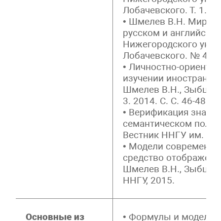
Лобачевского. Т. 1. № 
• Шмелев В.Н. Миры 
русском и английском
Нижегородского униве
Лобачевского. № 4. 20
• Личностно-ориенти
изучении иностранно
Шмелев В.Н., Зыбцева 
3. 2014. С. С. 46-48.
• Верификация значе
семантическом поле Ш
Вестник ННГУ им. Н.И
• Модели современно
средство отображени
Шмелев В.Н., Зыбцева
ННГУ, 2015.
Основные из
• Формулы и модели 