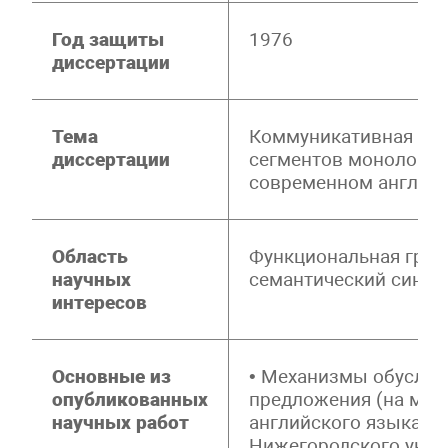
Год защиты
1976
диссертации
Тема
Коммуникативная при
диссертации
сегментов монологич
современном англий
Область
Функциональная грам
научных
семантический синта
интересов
Основные из
• Механизмы обуслов
опубликованных
предложения (на мат
научных работ
английского языка). 
Нижегородского униве