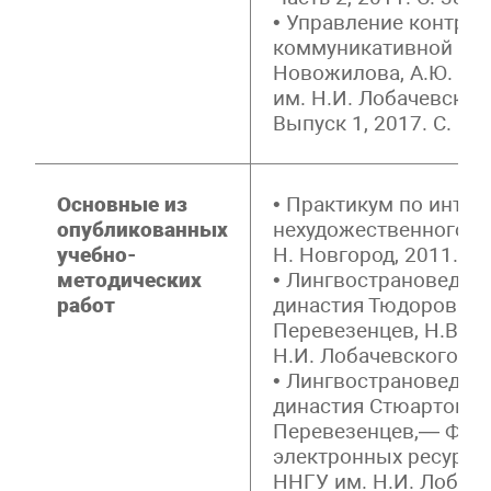
• Управление контрол
коммуникативной ком
Новожилова, А.Ю. Пе
им. Н.И. Лобачевског
Выпуск 1, 2017. С. 167
Основные из
• Практикум по интер
опубликованных
нехудожественного те
учебно-
Н. Новгород, 2011. — 
методических
• Лингвострановеден
работ
династия Тюдоров / Л
Перевезенцев, Н.В. 
Н.И. Лобачевского Н. 
• Лингвострановеден
династия Стюартов / 
Перевезенцев,— Фон
электронных ресурсо
ННГУ им. Н.И. Лобаче