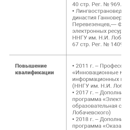
40 стр. Рег. № 969.15
• Лингвострановеден
династия Ганноверов 
Перевезенцев,— Фон
электронных ресурсо
ННГУ им. Н.И. Лобаче
67 стр. Рег. № 1409.1
Повышение
• 2011 г. – Професси
квалификации
«Инновационные мет
информационных комп
(ННГУ им. Н.И. Лобач
• 2017 г. – Дополнит
программа «Электро
образовательная сред
Лобачевского)
• 2018 г. – Дополнит
программа «Оказание