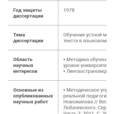
Год защиты
1978
диссертации
Тема
Обучение устной мон
диссертации
текста в языковом ву
Область
• Методика обучения 
научных
уровне университета
интересов
• Лингвострановеден
Основные из
• Методическое упра
опубликованных
реальной педагогичес
научных работ
Новожилова // Вестни
Лобачевского. Серия:
Часть 2, 2011. С. 389-