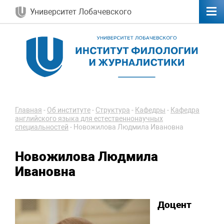
Университет Лобачевского
Главная
-
Об институте
-
Структура
-
Кафедры
-
Кафедра
английского языка для естественнонаучных
специальностей
-
Новожилова Людмила Ивановна
Новожилова Людмила
Ивановна
Доцент