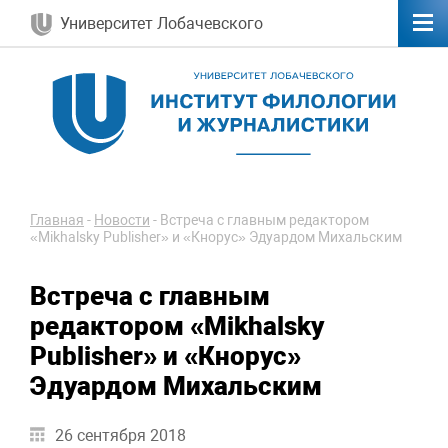
Университет Лобачевского
Главная
-
Новости
-
Встреча с главным редактором
«Mikhalsky Publisher» и «Кнорус» Эдуардом Михальским
Встреча с главным
редактором «Mikhalsky
Publisher» и «Кнорус»
Эдуардом Михальским
26 сентября 2018