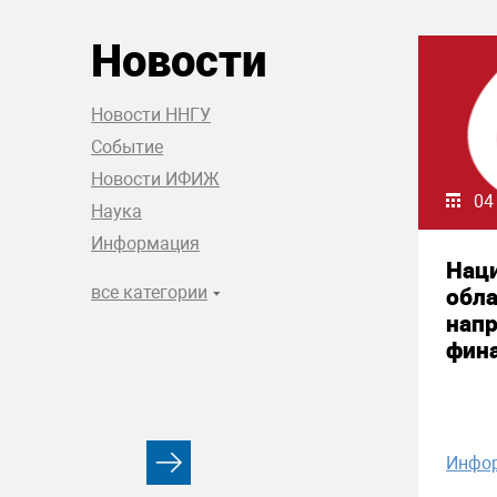
Новости
Новости ННГУ
Событие
Новости ИФИЖ
04
Наука
Информация
Нац
все категории
обла
нап
фин
Инфо