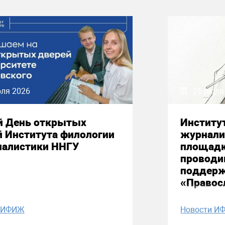
юля 2026
21 июля
й День открытых
Институ
й Института филологии
журнали
налистики ННГУ
площадк
проводи
поддерж
«Правос
и ИФИЖ
Новости И