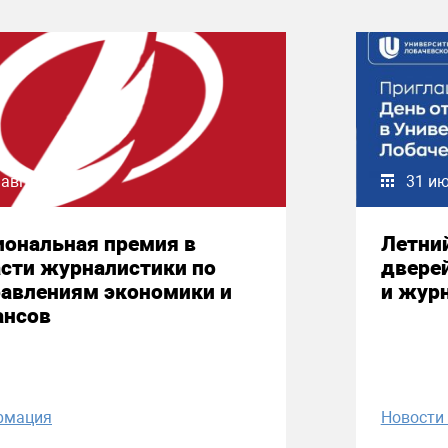
 августа 2026
31 и
иональная премия в
Летни
сти журналистики по
двере
равлениям экономики и
и жур
ансов
рмация
Новост