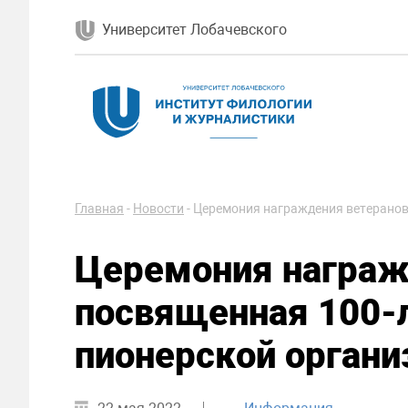
Университет Лобачевского
Главная
-
Новости
-
Церемония награждения ветеранов
Церемония награж
посвященная 100-
пионерской органи