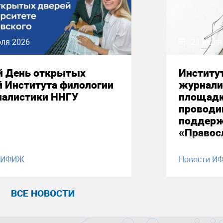
юля 2026
21 июля
й День открытых
Институ
й Института филологии
журнали
налистики ННГУ
площадк
проводи
поддерж
«Правос
и ИФИЖ
Новости И
ВСЕ НОВОСТИ