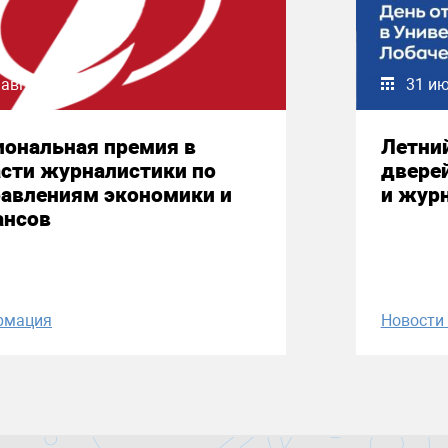
 августа 2026
31 и
иональная премия в
Летни
сти журналистики по
двере
равлениям экономики и
и жур
ансов
рмация
Новост