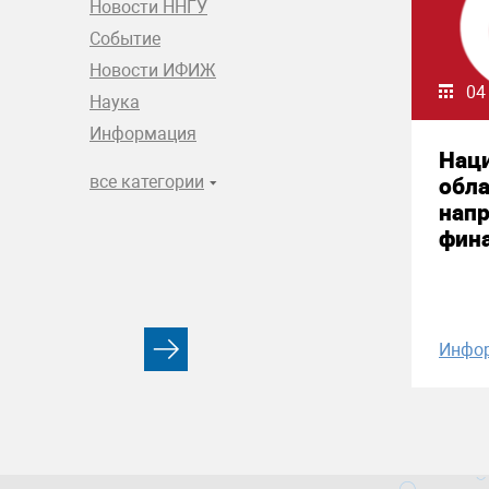
Новости ННГУ
Событие
Новости ИФИЖ
04
Наука
Информация
Нац
все категории
обла
нап
фин
Инфо