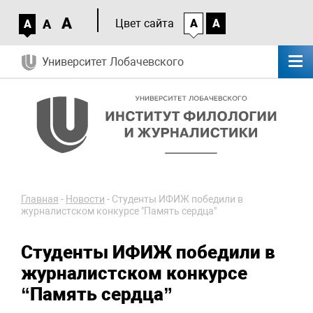
A
A
Цвет сайта
A
A
A
Университет Лобачевского
Главная
-
Новости
-
Студенты ИФИЖ победили в
журналистском конкурсе "Память сердца"
Студенты ИФИЖ победили в
журналистском конкурсе
“Память сердца”