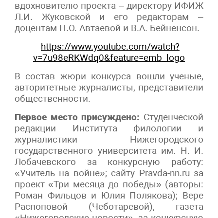
вдохновителю проекта – директору ИФИЖ
Л.И. Жуковской и его редакторам –
доцентам Н.О. Автаевой и В.А. Бейненсон.
https://www.youtube.com/watch?
v=7u98eRKWdq0&feature=emb_logo
В состав жюри конкурса вошли ученые,
авторитетные журналисты, представители
общественности.
Первое место присуждено:
Студенческой
редакции Института филологии и
журналистики Нижегородского
государственного университета им. Н. И.
Лобачевского за конкурсную работу:
«Учитель на войне»; сайту Pravda-nn.ru за
проект «Три месяца до победы» (авторы:
Роман Фильцов и Юлия Полякова); Вере
Распоповой (Чеботаревой), газета
«Нижегородские новости», за конкурсную