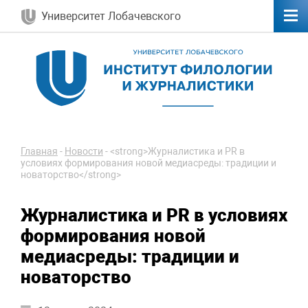
Университет Лобачевского
Главная
-
Новости
-
<strong>Журналистика и PR в
условиях формирования новой медиасреды: традиции и
новаторство</strong>
Журналистика и PR в условиях
формирования новой
медиасреды: традиции и
новаторство