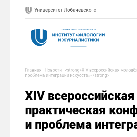
Университет Лобачевского
Главная
-
Новости
-
<strong>XIV всероссийская молодё
проблема интеграции искусств»</strong>
XIV всероссийская
практическая кон
и проблема интегр