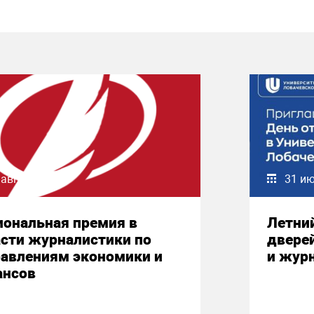
 августа 2026
31 и
иональная премия в
Летни
сти журналистики по
двере
равлениям экономики и
и жур
ансов