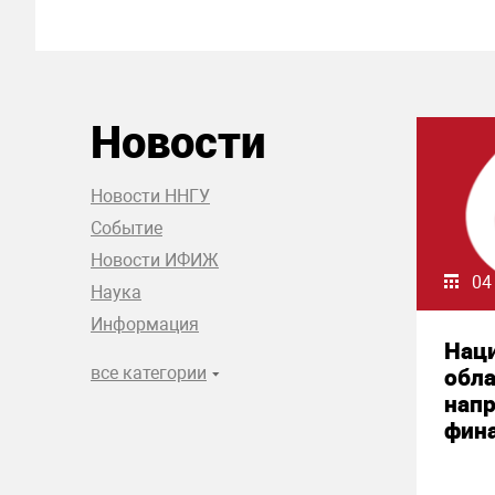
Новости
Новости ННГУ
Событие
Новости ИФИЖ
04
Наука
Информация
Нац
все категории
обла
нап
фин