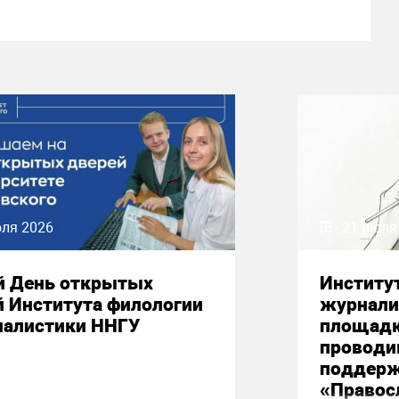
юля 2026
21 июля
й День открытых
Институ
й Института филологии
журнали
налистики ННГУ
площадк
проводи
поддерж
«Правос