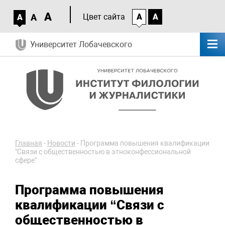
A
A
Цвет сайта
A
A
A
Университет Лобачевского
Главная
-
Новости
-
Программа повышения квалификации
"Связи с общественностью в этноконфессиональной
сфере"
Программа повышения
квалификации “Связи с
общественностью в