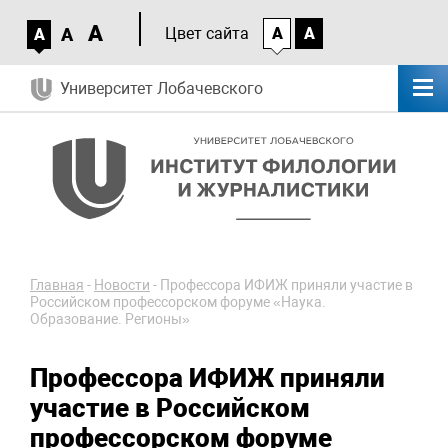
A
A
Цвет сайта
A
A
A
Университет Лобачевского
Главная
-
Новости
-
Профессора ИФИЖ приняли участие в
Российском профессорском форуме «Наука.
Образование. Регионы»
Профессора ИФИЖ приняли
участие в Российском
профессорском форуме