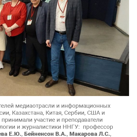
ателей медиаотрасли и информационных
ии, Казахстана, Китая, Сербии, США и
 принимали участие и преподаватели
логии и журналистики ННГУ: профессор
ева Е.Ю.
,
Бейненсон В.А.
,
Макарова Л.С.
,