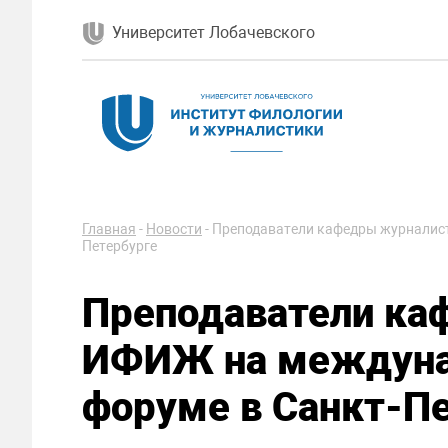
Университет Лобачевского
Главная
-
Новости
-
Преподаватели кафедры журналис
Петербурге
Преподаватели ка
ИФИЖ на междуна
форуме в Санкт-П