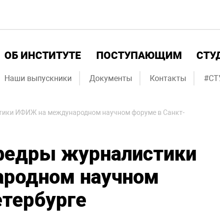
ОБ ИНСТИТУТЕ
ПОСТУПАЮЩИМ
СТУ
Наши выпускники
Документы
Контакты
#СТ
тики ИФИЖ на международном научном форуме в Санкт-
федры журналистики
родном научном
етербурге