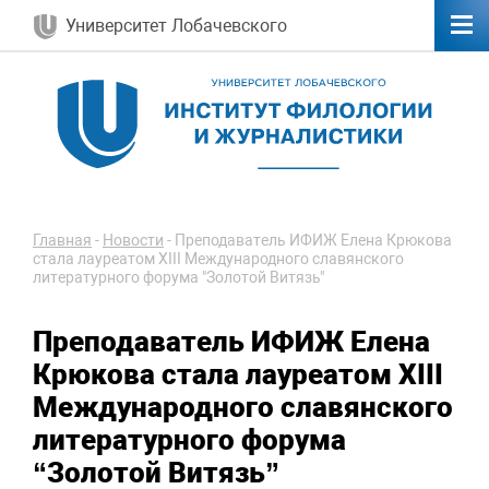
Университет Лобачевского
Главная
-
Новости
-
Преподаватель ИФИЖ Елена Крюкова
стала лауреатом XIII Международного славянского
литературного форума "Золотой Витязь"
Преподаватель ИФИЖ Елена
Крюкова стала лауреатом XIII
Международного славянского
литературного форума
“Золотой Витязь”