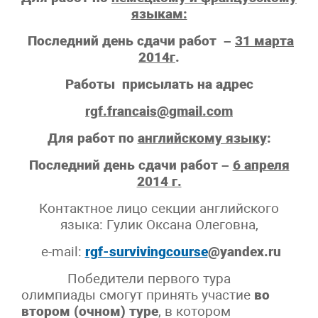
языкам:
Последний день сдачи работ –
31 марта
2014г
.
Работы присылать на адрес
rgf
.
francais
@
gmail
.
com
Для работ по
английскому языку
:
Последний день сдачи работ –
6 апреля
2014 г.
Контактное лицо секции английского
языка: Гулик Оксана Олеговна,
e-mail:
rgf-survivingcourse
@yandex.ru
Победители
первого тура
олимпиады смогут принять участие
во
втором (очном) туре
, в котором