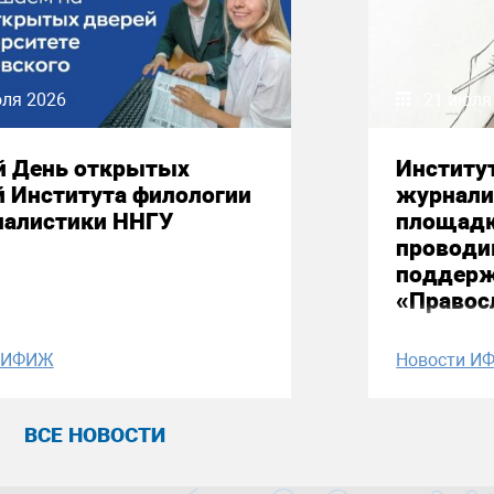
юля 2026
21 июля
й День открытых
Институ
й Института филологии
журнали
налистики ННГУ
площадк
проводи
поддерж
«Правос
и ИФИЖ
Новости И
ВСЕ НОВОСТИ