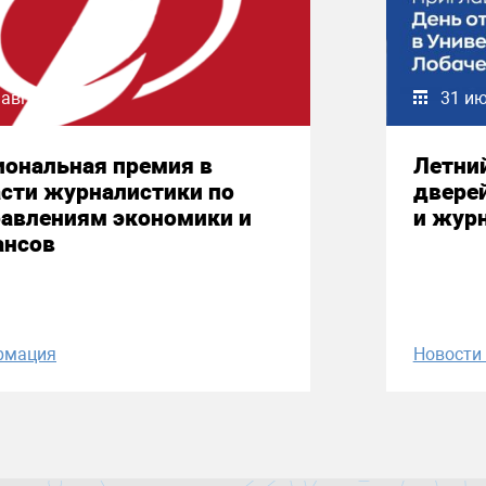
 августа 2026
31 и
иональная премия в
Летни
сти журналистики по
двере
равлениям экономики и
и жур
ансов
рмация
Новост