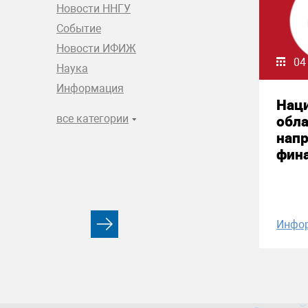
Новости ННГУ
Событие
Новости ИФИЖ
04
Наука
Информация
Нац
все категории
обла
нап
фин
Инфо