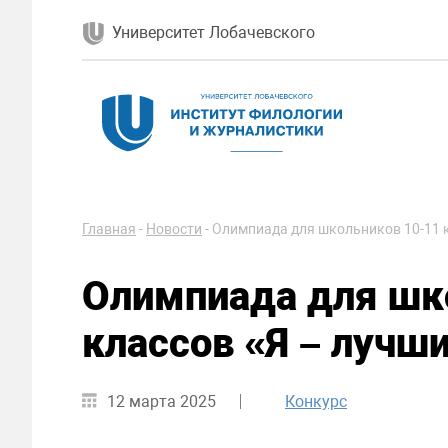
Университет Лобачевского
Главная
-
Новости
-
Олимпиада для школьников 10-11 к
Олимпиада для шк
классов «Я – лучш
12 марта 2025
Конкурс