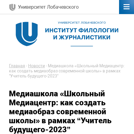
Университет Лобачевского
Главная
-
Новости
-
Медиашкола «Школьный Медиацентр:
как создать медиаобраз современной школы» в рамках
"Учитель будущего-2023"
Медиашкола «Школьный
Медиацентр: как создать
медиаобраз современной
школы» в рамках “Учитель
будущего-2023”