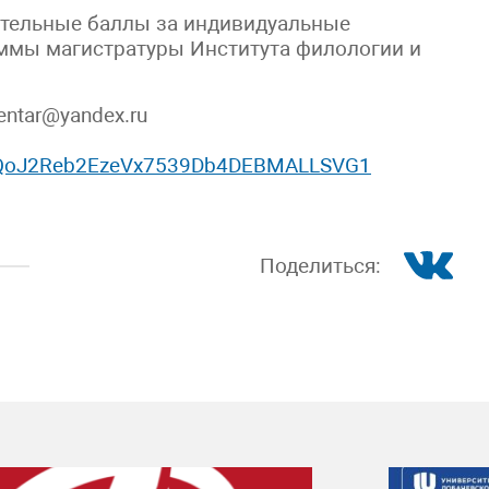
ительные баллы за индивидуальные
ммы магистратуры Института филологии и
entar@yandex.ru
s/11QoJ2Reb2EzeVx7539Db4DEBMALLSVG1
Поделиться: