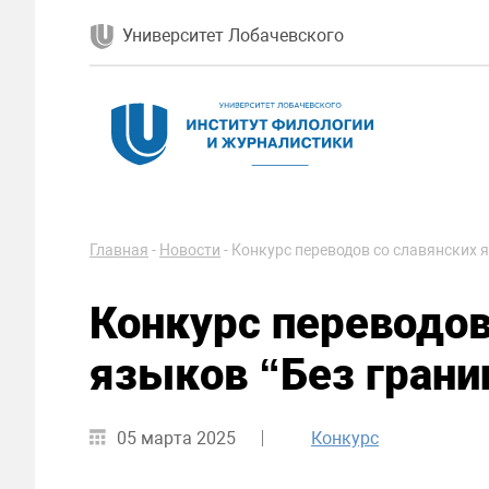
Университет Лобачевского
Главная
-
Новости
-
Конкурс переводов со славянских я
Конкурс переводов
языков “Без грани
05 марта 2025
Конкурс