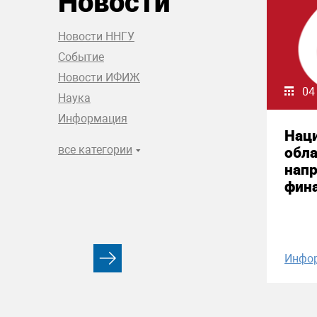
Новости
Новости ННГУ
Событие
Новости ИФИЖ
04
Наука
Информация
Нац
все категории
обла
нап
фин
Инфо