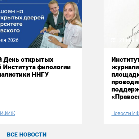
юля 2026
21 июля
й День открытых
Институ
й Института филологии
журнали
налистики ННГУ
площадк
проводи
поддерж
«Правос
и ИФИЖ
Новости И
ВСЕ НОВОСТИ