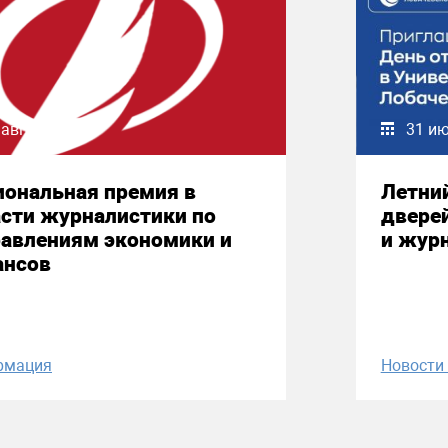
 августа 2026
31 и
иональная премия в
Летни
сти журналистики по
двере
равлениям экономики и
и жур
ансов
рмация
Новост