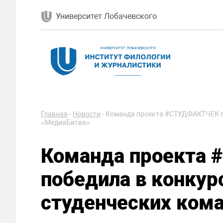
Университет Лобачевского
Главная
-
Новости
-
Команда проекта #СТУДФАКТЧЕК по
«МедиаБитва»
Команда проекта
победила в конку
студенческих ком