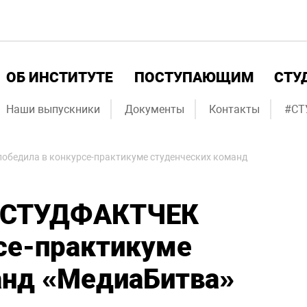
ОБ ИНСТИТУТЕ
ПОСТУПАЮЩИМ
СТУ
Наши выпускники
Документы
Контакты
#СТ
бедила в конкурсе-практикуме студенческих команд
 #СТУДФАКТЧЕК
рсе-практикуме
анд «МедиаБитва»