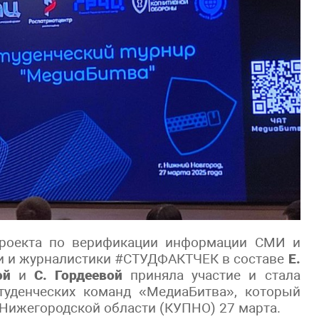
 проекта по верификации информации СМИ и
и и журналистики #СТУДФАКТЧЕК в составе
Е.
ой
и
С. Гордеевой
приняла участие и стала
студенческих команд «МедиаБитва», который
Нижегородской области (КУПНО) 27 марта.