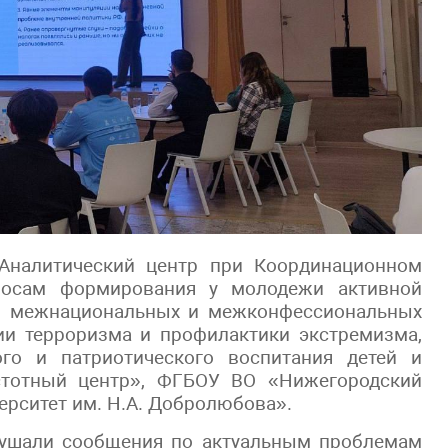
Аналитический центр при Координационном
росам формирования у молодежи активной
ия межнациональных и межконфессиональных
ии терроризма и профилактики экстремизма,
го и патриотического воспитания детей и
стотный центр», ФГБОУ ВО «Нижегородский
ерситет им. Н.А. Добролюбова».
лушали сообщения по актуальным проблемам